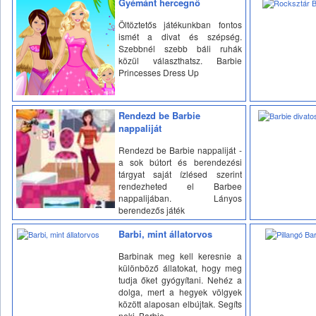
Gyémánt hercegnő
Öltöztetős játékunkban fontos
ismét a divat és szépség.
Szebbnél szebb báli ruhák
közül választhatsz. Barbie
Princesses Dress Up
Rendezd be Barbie
nappaliját
Rendezd be Barbie nappaliját -
a sok bútort és berendezési
tárgyat saját ízlésed szerint
rendezheted el Barbee
nappalijában. Lányos
berendezős játék
Barbi, mint állatorvos
Barbinak meg kell keresnie a
különböző állatokat, hogy meg
tudja őket gyógyítani. Nehéz a
dolga, mert a hegyek völgyek
között alaposan elbújtak. Segíts
neki. Barbie...