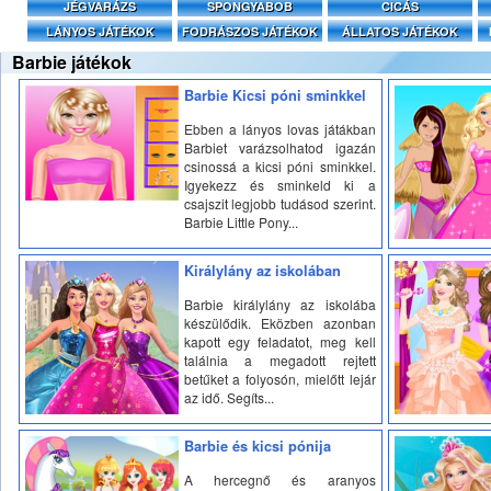
JÉGVARÁZS
SPONGYABOB
CICÁS
LÁNYOS JÁTÉKOK
FODRÁSZOS JÁTÉKOK
ÁLLATOS JÁTÉKOK
Barbie játékok
Barbie Kicsi póni sminkkel
Ebben a lányos lovas játákban
Barbiet varázsolhatod igazán
csinossá a kicsi póni sminkkel.
Igyekezz és sminkeld ki a
csajszit legjobb tudásod szerint.
Barbie Little Pony...
Királylány az iskolában
Barbie királylány az iskolába
készülődik. Eközben azonban
kapott egy feladatot, meg kell
találnia a megadott rejtett
betűket a folyosón, mielőtt lejár
az idő. Segíts...
Barbie és kicsi pónija
A hercegnő és aranyos