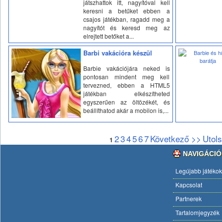
játszhattok itt, nagyítóval kell
keresni a betűket ebben a
csajos játékban, ragadd meg a
nagyítót és keresd meg az
elrejtett betőket a...
Barbi vakációra készül
Barbie vakációjára neked is
pontosan mindent meg kell
tervezned, ebben a HTML5
játékban elkészítheted
egyszerűen az öltözékét, és
beállíthatod akár a mobilon is,...
2
3
4
5
6
7
Következő >>
Utol
1
NAVIGÁCIÓ
Legújabb játékok
Kapcsolat
Partnerek
Tartalomjegyzék