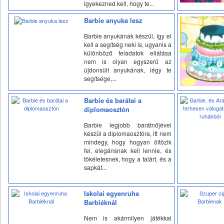
igyekezned kell, hogy te...
Barbie anyuka lesz
Barbie anyukának készül, így el
kell a segítség neki is, ugyanis a
különböző feladatok ellátása
nem is olyan egyszerű az
újdonsült anyukának, légy te
segítsége,...
Barbie és barátai a
diplomaosztón
Barbie legjobb barátnőjével
készül a diplomaosztóra, itt nem
mindegy, hogy hogyan öltözik
fel, elegánsnak kell lennie, és
tökéletesnek, hogy a talárt, és a
sapkát...
Iskolai egyenruha
Barbiéknál
Nem is akármilyen játékkal