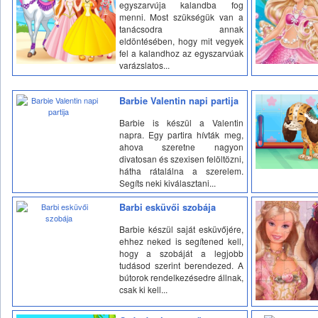
egyszarvúja kalandba fog
menni. Most szükségük van a
tanácsodra annak
eldöntésében, hogy mit vegyek
fel a kalandhoz az egyszarvúak
varázslatos...
Barbie Valentin napi partija
Barbie is készül a Valentin
napra. Egy partira hívták meg,
ahova szeretne nagyon
divatosan és szexisen felöltözni,
hátha rátalálna a szerelem.
Segíts neki kiválasztani...
Barbi esküvői szobája
Barbie készül saját esküvőjére,
ehhez neked is segítened kell,
hogy a szobáját a legjobb
tudásod szerint berendezed. A
bútorok rendelkezésedre állnak,
csak ki kell...