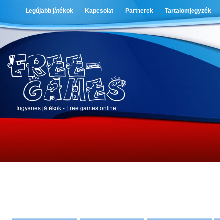
Legújabb játékok
Kapcsolat
Partnerek
Tartalomjegyzék
Ingyenes játékok - Free games online