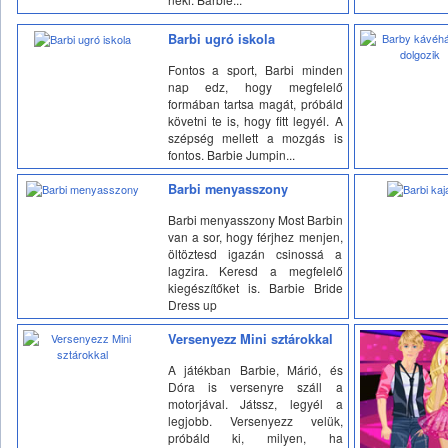
Barbi ugró iskola
Fontos a sport, Barbi minden
nap edz, hogy megfelelő
formában tartsa magát, próbáld
követni te is, hogy fitt legyél. A
szépség mellett a mozgás is
fontos. Barbie Jumpin...
Barbi menyasszony
Barbi menyasszony Most Barbin
van a sor, hogy férjhez menjen,
öltöztesd igazán csinossá a
lagzira. Keresd a megfelelő
kiegészítőket is. Barbie Bride
Dress up
Versenyezz Mini sztárokkal
A játékban Barbie, Márió, és
Dóra is versenyre száll a
motorjával. Játssz, legyél a
legjobb. Versenyezz velük,
próbáld ki, milyen, ha