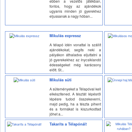
ebben a vezetős játékban,
fontos, hogy az ajándékok
ugyanis minden jó gyerekhez
eljussanak a nagy hóban...
Mikulás expressz
A télapó idén vonattal is szállít
ajándékokat, segíts neki a
pályákon áthaladva eljuttatni a
jó gyerekekhez az ínycsiklandó
édességeket még karácsony
előtt. St...
Mikulás süti
A süteményeket a Télapóval kell
elkészítened. A tésztát lépésről
lépésre tudod összekeverni,
majd pedig, ha a tészta pihent
és a formákat is kiszurkodtad
jöhet a...
Takaríts a Télapónál!