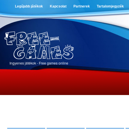
Legújabb játékok
Kapcsolat
Partnerek
Tartalomjegyzék
Ingyenes játékok - Free games online