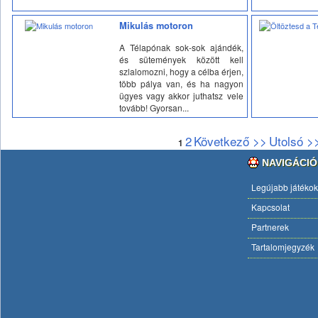
Mikulás motoron
A Télapónak sok-sok ajándék,
és sütemények között kell
szlalomozni, hogy a célba érjen,
több pálya van, és ha nagyon
ügyes vagy akkor juthatsz vele
tovább! Gyorsan...
2
Következő >>
Utolsó >
1
NAVIGÁCIÓ
Legújabb játékok
Kapcsolat
Partnerek
Tartalomjegyzék