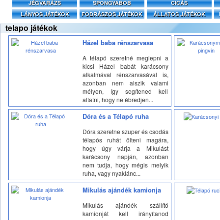
JÉGVARÁZS
SPONGYABOB
CICÁS
LÁNYOS JÁTÉKOK
FODRÁSZOS JÁTÉKOK
ÁLLATOS JÁTÉKOK
telapo játékok
Házel baba rénszarvasa
A télapó szeretné meglepni a
kicsi Házel babát karácsony
alkalmával rénszarvasával is,
azonban nem alszik valami
mélyen, így segítened kell
altatni, hogy ne ébredjen...
Dóra és a Télapó ruha
Dóra szeretne szuper és csodás
télapós ruhát ölteni magára,
hogy úgy várja a Mikulást
karácsony napján, azonban
nem tudja, hogy mégis melyik
ruha, vagy nyaklánc...
Mikulás ajándék kamionja
Mikulás ajándék szállító
kamionját kell irányítanod