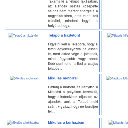
Takaríts ki a télapó lakásában,
az ajándék osztás közepette
sajnos nem maradt energiája a
nagytakarításra, amit télen kell
csinálni, mindent tegyél a
helyére, hogy...
Télapó a háztetőn!
Figyelni kell a Télapóra, hogy a
tetőn egyensúlyozva ne essen
le, mert akkor vége a játéknak,
minél ügyesebb vagy annál
több pont lehet a tiéd a csajos
télapós...
Mikulás motorral
Pattanj a motorra és irányítsd a
Mikulást a pályákon keresztül,
hogy mindenkinek eljusson az
ajándék, amit a Télapó neki
szánt, vigyázz, hogy ne boruljon
fel,...
Mikulás a kórházban