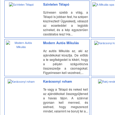
Színtelen Télapó
Színesen szebb a világ, a
Télapó is jobban fest, ha szépen
kiszínezted! Ügyeskedj, válaszd
az ecseteddel a legjobb
színeket, és a kép egyszerűen
csodálatos lesz! Ha...
Modern Autós Mikulás
Az autós Mikulás az, aki az
ajándékokat kiosztja. De előbb
a te segítségedet is kikéri, hogy
a pályán száguldozva
összeszedje a csomagokat.
Figyelmesen kell vezetned,...
Karácsonyi roham
Te vagy a Télapó és neked kell
az ajándékokat összegyűjtened
a havas tájon. A szánnal
gyorsan kell menned, és
sietned, hogy megszerezd
mindet, valamint ne borulj fel a...