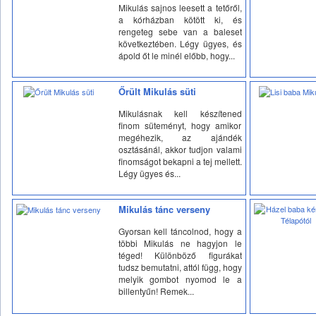
Mikulás sajnos leesett a tetőről,
a kórházban kötött ki, és
rengeteg sebe van a baleset
következtében. Légy ügyes, és
ápold őt le minél előbb, hogy...
Őrült Mikulás süti
Mikulásnak kell készítened
finom süteményt, hogy amikor
megéhezik, az ajándék
osztásánál, akkor tudjon valami
finomságot bekapni a tej mellett.
Légy ügyes és...
Mikulás tánc verseny
Gyorsan kell táncolnod, hogy a
többi Mikulás ne hagyjon le
téged! Különböző figurákat
tudsz bemutatni, attól függ, hogy
melyik gombot nyomod le a
billentyűn! Remek...