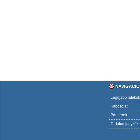
NAVIGÁCIÓ
Legújabb játékok
Kapcsolat
Partnerek
Tartalomjegyzék