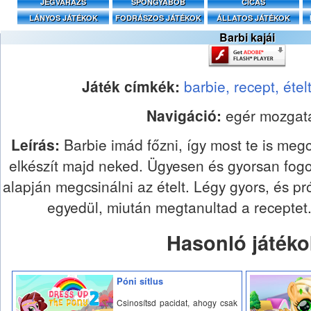
JÉGVARÁZS
SPONGYABOB
CICÁS
LÁNYOS JÁTÉKOK
FODRÁSZOS JÁTÉKOK
ÁLLATOS JÁTÉKOK
Barbi kajái
Játék címkék:
barbie,
recept,
étel
Navigáció:
egér mozgat
Leírás:
Barbie imád főzni, így most te is meg
elkészít majd neked. Ügyesen és gyorsan fogo
alapján megcsinálni az ételt. Légy gyors, és p
egyedül, miután megtanultad a recepte
Hasonló játéko
Póni sítlus
Csinosítsd pacidat, ahogy csak