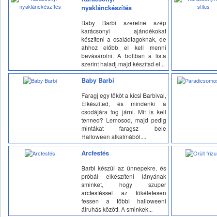
nyaklánckészítés
Baby Barbi szeretne szép
karácsonyi ajándékokat
készíteni a családtagoknak, de
ahhoz előbb el kell menni
bevásárolni. A boltban a lista
szerint haladj majd készítsd el...
Baby Barbi
Faragj egy tököt a kicsi Barbival,
Elkészíted, és mindenki a
csodájára fog járni. Mit is kell
tenned? Lemosod, majd pedig
mintákat faragsz bele
Halloween alkalmából....
Arcfestés
Barbi készül az ünnepekre, és
próbál elkészíteni lányának
sminket, hogy szuper
arcfestéssel az tökéletesen
fessen a többi halloweeni
álruhás között. A sminkek...