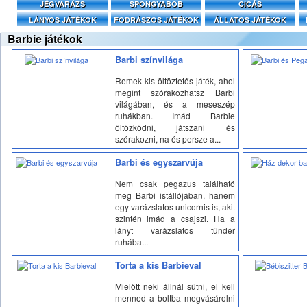
JÉGVARÁZS
SPONGYABOB
CICÁS
LÁNYOS JÁTÉKOK
FODRÁSZOS JÁTÉKOK
ÁLLATOS JÁTÉKOK
Barbie játékok
Barbi színvilága
Remek kis öltöztetős játék, ahol
megint szórakozhatsz Barbi
világában, és a meseszép
ruhákban. Imád Barbie
öltözködni, játszani és
szórakozni, na és persze a...
Barbi és egyszarvúja
Nem csak pegazus található
meg Barbi istállójában, hanem
egy varázslatos unicornis is, akit
szintén imád a csajszi. Ha a
lányt varázslatos tündér
ruhába...
Torta a kis Barbieval
Mielőtt neki állnál sütni, el kell
menned a boltba megvásárolni