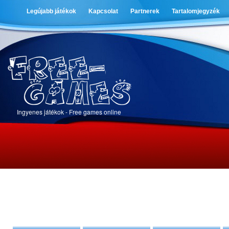
Legújabb játékok
Kapcsolat
Partnerek
Tartalomjegyzék
Ingyenes játékok - Free games online