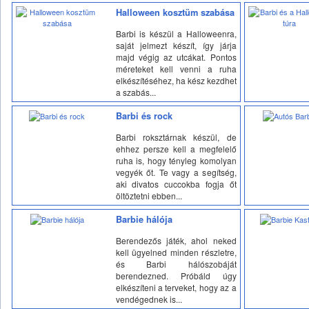
Halloween kosztüm szabása
Barbi is készül a Halloweenra,
saját jelmezt készít, így járja
majd végig az utcákat. Pontos
méreteket kell venni a ruha
elkészítéséhez, ha kész kezdhet
a szabás...
Barbi és rock
Barbi roksztárnak készül, de
ehhez persze kell a megfelelő
ruha is, hogy tényleg komolyan
vegyék őt. Te vagy a segítség,
aki divatos cuccokba fogja őt
öltöztetni ebben...
Barbie hálója
Berendezős játék, ahol neked
kell ügyelned minden részletre,
és Barbi hálószobáját
berendezned. Próbáld úgy
elkészíteni a terveket, hogy az a
vendégednek is...