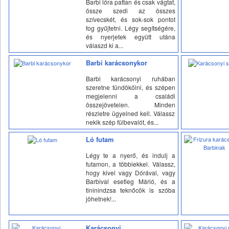
Barbi lóra pattan és csak vágtat,
össze szedi az összes
szívecskét, és sok-sok pontot
fog gyűjtetni. Légy segítségére,
és nyerjetek együtt utána
válaszd ki a...
Barbi karácsonykor
Barbi karácsonyi ruhában
szeretne tündökölni, és szépen
megjelenni a családi
összejövetelen. Minden
részletre ügyelned kell. Válassz
nekik szép fülbevalót, és...
Ló futam
Légy te a nyerő, és indulj a
futamon, a többiekkel. Válassz,
hogy kivel vagy Dórával, vagy
Barbival esetleg Márió, és a
tininindzsa teknőcök is szóba
jöhetnek!...
Karácsonyi