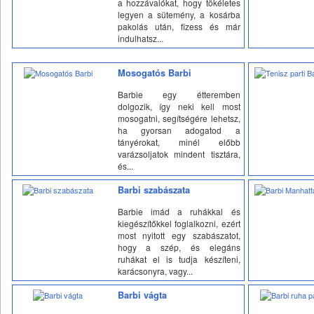
a hozzávalókat, hogy tökéletes
legyen a sütemény, a kosárba
pakolás után, fizess és már
indulhatsz...
Mosogatós Barbi
Barbie egy étteremben
dolgozik, így neki kell most
mosogatni, segítségére lehetsz,
ha gyorsan adogatod a
tányérokat, minél előbb
varázsoljatok mindent tisztára,
és...
Barbi szabászata
Barbie imád a ruhákkal és
kiegészítőkkel foglalkozni, ezért
most nyitott egy szabászatot,
hogy a szép, és elegáns
ruhákat el is tudja készíteni,
karácsonyra, vagy...
Barbi vágta