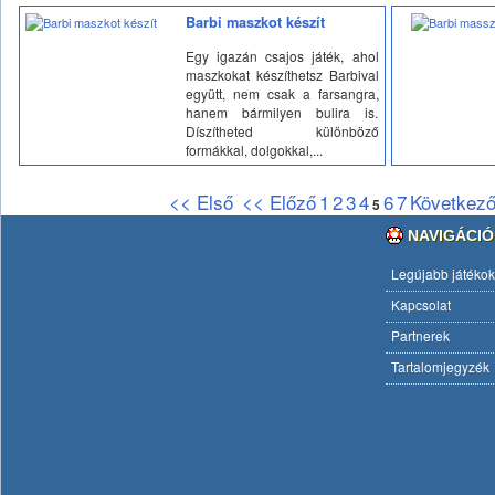
Barbi maszkot készít
Egy igazán csajos játék, ahol
maszkokat készíthetsz Barbival
együtt, nem csak a farsangra,
hanem bármilyen bulira is.
Díszítheted különböző
formákkal, dolgokkal,...
<< Első
<< Előző
1
2
3
4
6
7
Következő
5
NAVIGÁCIÓ
Legújabb játékok
Kapcsolat
Partnerek
Tartalomjegyzék