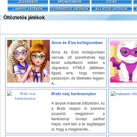
JÉGVARÁZS
SPONGYABOB
CICÁS
LÁNYOS JÁTÉKOK
FODRÁSZOS JÁTÉKOK
ÁLLATOS JÁTÉKOK
Öltöztetős játékok
Anna és Elza kollégiumban
Anna és Elza kollégiumban
vannak, ott szeretnének egy
kicsit szépítkezni ebben a
Jégvarázs HTML5 játékban,
figyelj arra, hogy minden
passzoljon, és tökéletes legyen.
A...
Bratz csaj karácsonykor
A lányok imádnak öltözködni, ez
a Bratz csajszi is szeretne
szuperül megjelenni a
karácsonyi ünnepi partira!
Hajrá, mert kell a te segítséged
is, hogy a megjelenés...