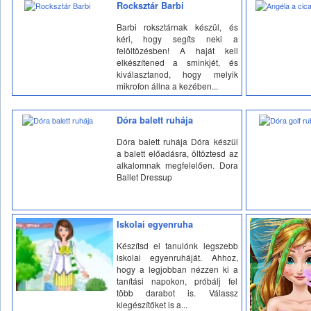
Rocksztár Barbi
Barbi roksztárnak készül, és
kéri, hogy segíts neki a
felöltözésben! A haját kell
elkészítened a sminkjét, és
kiválasztanod, hogy melyik
mikrofon állna a kezében...
Dóra balett ruhája
Dóra balett ruhája Dóra készül
a balett előadásra, öltöztesd az
alkalomnak megfelelően. Dora
Ballet Dressup
Iskolai egyenruha
Készítsd el tanulónk legszebb
iskolai egyenruháját. Ahhoz,
hogy a legjobban nézzen ki a
tanítási napokon, próbálj fel
több darabot is. Válassz
kiegészítőket is a...