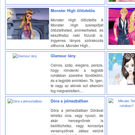
Monster High öltöztetős
Monster High öltöztetős A
Monster High szereplőjét
öltöztetheted, sminkelheted, és
készíthetsz neki frizurát is.
Ingyenes lányos szórakozás
otthonra. Monster High...
Glamour lány
Csinos, szép, elegáns, persze,
hogy mindenki a legjobb
ruhákban szeretne tündökölni,
és a legjobb sminkben. Te, igen,
te vagy az akinek ezt sikerülni
fog megvalósítani,...
Dóra a jelmezbálban
Dóra a jelmezbálban Dórával
lehetsz cica, vagy nyuszi, de
akár hercegnőnek is
beöltözhetsz, vagy korcsolya
versenyzőnek. Játssz velünk