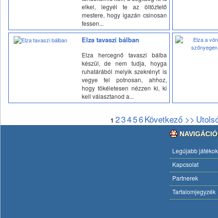
elkel, legyél te az öltöztető
mestere, hogy igazán csinosan
fessen...
Elza tavaszi bálban
Elza hercegnő tavaszi bálba
készül, de nem tudja, hoyga
ruhatárából melyik szekrényt is
vegye fel potnosan, ahhoz,
hogy tökéletesen nézzen ki, ki
kell választanod a...
2
3
4
5
6
Következő >>
Utols
1
NAVIGÁCIÓ
Legújabb játékok
Kapcsolat
Partnerek
Tartalomjegyzék