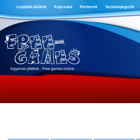
Legújabb játékok
Kapcsolat
Partnerek
Tartalomjegyzék
Ingyenes játékok - Free games online