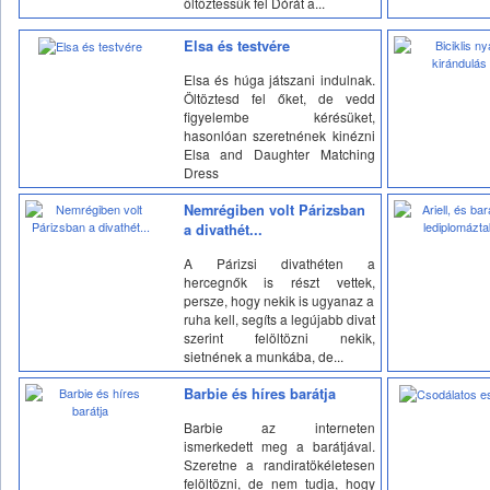
öltöztessük fel Dórát a...
Elsa és testvére
Elsa és húga játszani indulnak.
Öltöztesd fel őket, de vedd
figyelembe kérésüket,
hasonlóan szeretnének kinézni
Elsa and Daughter Matching
Dress
Nemrégiben volt Párizsban
a divathét...
A Párizsi divathéten a
hercegnők is részt vettek,
persze, hogy nekik is ugyanaz a
ruha kell, segíts a legújabb divat
szerint felöltözni nekik,
sietnének a munkába, de...
Barbie és híres barátja
Barbie az interneten
ismerkedett meg a barátjával.
Szeretne a randiratökéletesen
felöltözni, de nem tudja, hogy