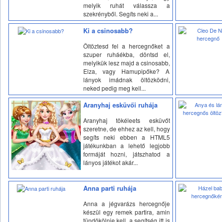
melyik ruhát válassza a
szekrényből. Segíts neki a...
Ki a csinosabb?
Öltöztesd fel a hercegnőket a
szuper ruháékba, döntsd el,
melyikük lesz majd a csinosabb,
Elza, vagy Hamupipőke? A
lányok imádnak öltözködni,
neked pedig meg kell...
Aranyhaj esküvői ruhája
Aranyhaj tökéleets esküvőt
szeretne, de ehhez az kell, hogy
segíts neki ebben a HTML5
játékunkban a lehető legjobb
formáját hozni, játszhatod a
lányos játékot akár...
Anna parti ruhája
Anna a jégvarázs hercegnője
készül egy remek partira, amin
tündökölnie kell, a segítség itt is