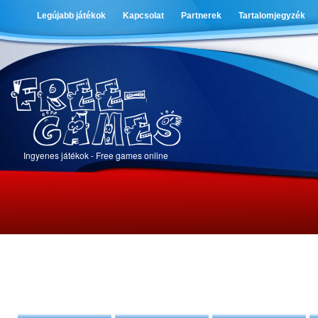
Legújabb játékok
Kapcsolat
Partnerek
Tartalomjegyzék
Ingyenes játékok - Free games online