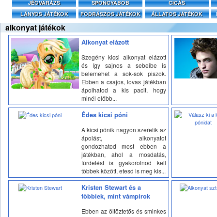
JÉGVARÁZS
SPONGYABOB
CICÁS
LÁNYOS JÁTÉKOK
FODRÁSZOS JÁTÉKOK
ÁLLATOS JÁTÉKOK
alkonyat játékok
Alkonyat elázott
Szegény kicsi alkonyat elázott
és így sajnos a sebeibe is
belemehet a sok-sok piszok.
Ebben a csajos, lovas játékban
ápolhatod a kis pacit, hogy
minél előbb...
Édes kicsi póni
A kicsi pónik nagyon szeretik az
ápolást, alkonyatot
gondozhatod most ebben a
játékban, ahol a mosdatás,
fürdetést is gyakorolnod kell
többek között, etesd is meg kis...
Kristen Stewart és a
többiek, mint vámpírok
Ebben az öltöztetős és sminkes