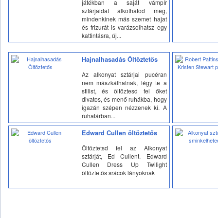
játékban a saját vámpír
sztárjaidat alkothatod meg,
mindenkinek más szemet hajat
és frizurát is varázsolhatsz egy
kattintásra, új...
Hajnalhasadás Öltöztetős
Az alkonyat sztárjai pucéran
nem mászkálhatnak, légy te a
stilist, és öltöztesd fel őket
divatos, és menő ruhákba, hogy
igazán szépen nézzenek ki. A
ruhatárban...
Edward Cullen öltöztetős
Öltöztetsd fel az Alkonyat
sztárját, Ed Cullent. Edward
Cullen Dress Up Twilight
öltöztetős srácok lányoknak