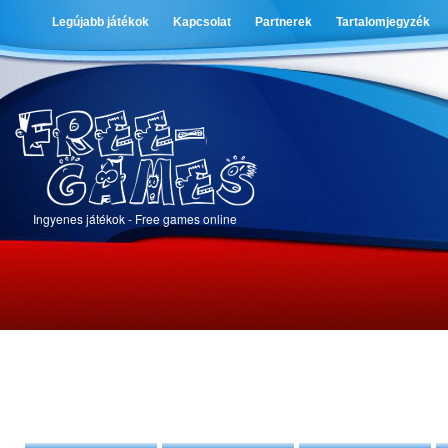
Legújabb játékok
Kapcsolat
Partnerek
Tartalomjegyzék
Ingyenes játékok - Free games online