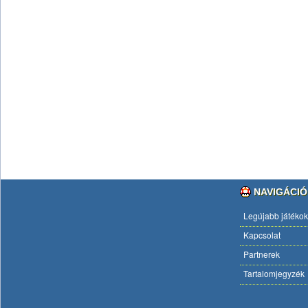
NAVIGÁCIÓ
Legújabb játékok
Kapcsolat
Partnerek
Tartalomjegyzék