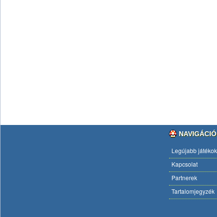
NAVIGÁCIÓ
Legújabb játékok
Kapcsolat
Partnerek
Tartalomjegyzék