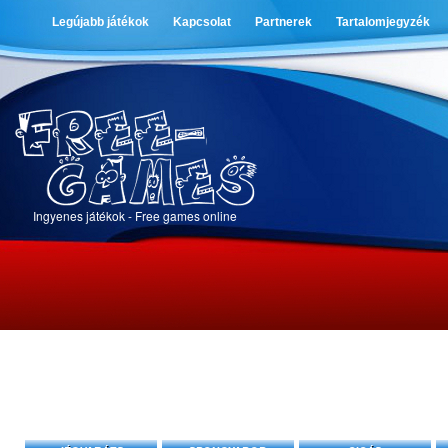
Legújabb játékok
Kapcsolat
Partnerek
Tartalomjegyzék
Ingyenes játékok - Free games online