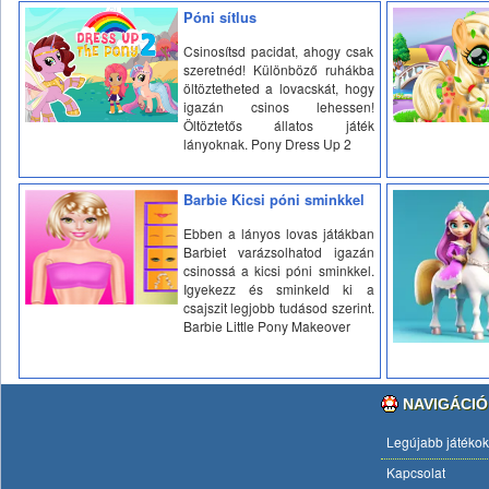
Póni sítlus
Csinosítsd pacidat, ahogy csak
szeretnéd! Különböző ruhákba
öltöztetheted a lovacskát, hogy
igazán csinos lehessen!
Öltöztetős állatos játék
lányoknak. Pony Dress Up 2
Barbie Kicsi póni sminkkel
Ebben a lányos lovas játákban
Barbiet varázsolhatod igazán
csinossá a kicsi póni sminkkel.
Igyekezz és sminkeld ki a
csajszit legjobb tudásod szerint.
Barbie Little Pony Makeover
NAVIGÁCIÓ
Legújabb játékok
Kapcsolat