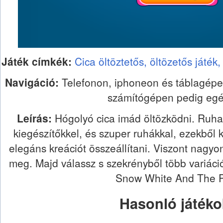
Játék címkék:
Cica öltöztetős,
öltözetős játék
Navigáció:
Telefonon, iphoneon és táblagépen
számítógépen pedig egér
Leírás:
Hógolyó cica imád öltözködni. Ruha
kiegészítőkkel, és szuper ruhákkal, ezekből 
elegáns kreációt összeállítani. Viszont nagyo
meg. Majd válassz s szekrényből több variáció
Snow White And The 
Hasonló játéko