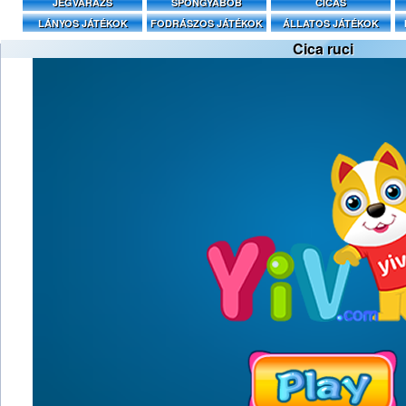
JÉGVARÁZS
SPONGYABOB
CICÁS
LÁNYOS JÁTÉKOK
FODRÁSZOS JÁTÉKOK
ÁLLATOS JÁTÉKOK
Cica ruci