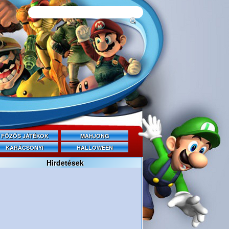
FŐZŐS JÁTÉKOK
MAHJONG
KARÁCSONYI
HALLOWEEN
Hirdetések