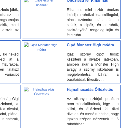
Öltöztesd fel Rihannát!
zteős játék,
Rihanna, mint sztár énekes
adhatsz a
imádja a ruhákat és a csillogást,
 hogy csajos
nincs számára más, mint a
ekik, majd
smink, a cipők, és a ruhák,
ettszik az
szekrényéből rengeteg fajta és
féle ruha...
Cipő Monster High módra
t, aki neked
Igazi szörny cipőt tudsz
ztesd át a
készíteni a divatos játékban,
 frizurákba,
amiben akár a Monster High
n találsz!
avagy a szörny iskolában is
variációt
megjelenhetsz bátran a
barátaiddal. Ékesítsd,...
i
Hajnalhasadás Öltöztetős
vánság Gigi
Az alkonyat sztárjai pucéran
öztetned, a
nem mászkálhatnak, légy te a
k a divatot,
stilist, és öltöztesd fel őket
ödni, pláne,
divatos, és menő ruhákba, hogy
uhatáruk,
igazán szépen nézzenek ki. A
ruhatárban...