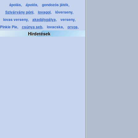
ápolás,
gondozós játék,
ápolós,
Szivárvány póni,
lovagol,
lóverseny,
lovas verseny,
akadálypálya,
verseny,
Pinkie Pie,
csúnya seb,
lovacska,
orvos,
Hirdetések