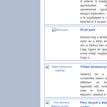
A sztárok is imádj
sportcipőket,
szeretnének igaz
designt elkészíteni,
a te segítséged is,
készítsd el a szuper..
Divat parti
Keresd meg a divato
cipőt, és a többi kie
ami a bálhoz kell a
Légy ügyes és igye
minél előbb megtalá
hogy a...
Vidám karácsonyi 
Vásárolj be a k
ruhaboltba ebben az
játékban, és tü
legszebb báli ruhá
csak el tudsz 
képzelni, vásárolj a r
Póni lányok a di
osztón