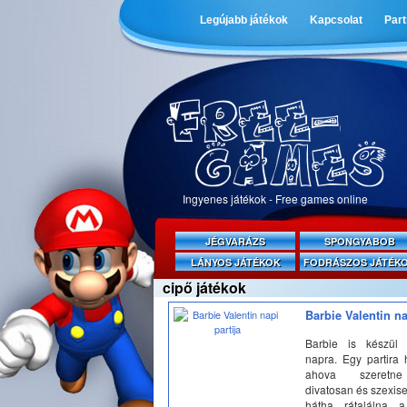
Legújabb játékok
Kapcsolat
Par
Ingyenes játékok - Free games online
JÉGVARÁZS
SPONGYABOB
LÁNYOS JÁTÉKOK
FODRÁSZOS JÁTÉK
cipő játékok
Barbie Valentin na
Barbie is készül 
napra. Egy partira 
ahova szeretn
divatosan és szexisen
hátha rátalálna a