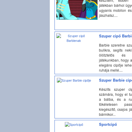
készíteni, ebbe
játékban bárhol ügy
ugyanis mobilon és 
jászhatsz....
Szuper cipő Barb
Barbie szeretne szu
bulikra, segíts ne
ölötztetős és d
játékunkban, hogy a
elegáns cipője lehe
ruhája mellé....
Szuper Barbie cip
Készíts szuper ci
számára, hogy el t
a bálba, és a ru
tökéletesen pas
kiegészítő, csajos já
bármikor...
Sportcipő