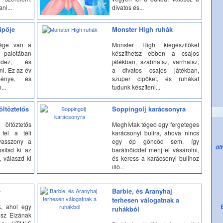
ni...
divatos és...
ipője
Monster High ruhák
sége van a
Monster High kiegészítőket
palotában
készíthetsz ebben a csajos
endez, és
játékban, szabhatsz, varrhatsz,
ni. Ez az év
a divatos csajos játékban,
ménye, és
szuper cipőket, és ruhákat
...
tudunk készíteni...
öltöztetős
Soppingolj karácsonyra
öltöztetős
Meghívtak téged egy fergeteges
 fel a téli
karácsonyi bulira, ahova nincs
asszony a
egy ép göncöd sem, így
öl
sítsd ki az
barátnőiddel menj el vásárolni,
, válaszd ki
és keress a karácsonyi bulihoz
illő...
e
Barbie, és Aranyhaj
terhesen válogatnak a
, ahol egy
ruhákból
dsz Elzának