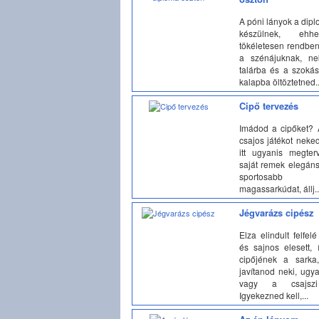
A póni lányok a dip
készülnek, ehh
tökéletesen rendben
a szénájuknak, ne
talárba és a szoká
kalapba öltöztetned..
Cipő tervezés
Imádod a cipőket? 
csajos játékot neked 
itt ugyanis megter
saját remek elegáns
sportosabb k
magassarkúdat, állj..
Jégvarázs cipész
Elza elindult felfel
és sajnos elesett, 
cipőjének a sarka
javítanod neki, ugy
vagy a csajszi
Igyekezned kell,...