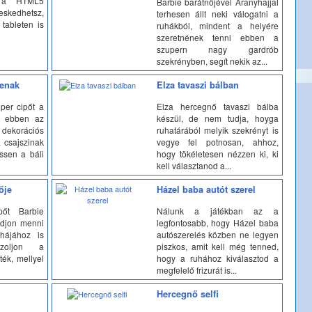
n a HTML5
Barbie barátnőjével Aranyhajjal
eskedhetsz,
terhesen állt neki válogatni a
tableten is
ruhákból, mindent a helyére
szeretnének tenni ebben a
szupern nagy gardrób
szekrényben, segít nekik az...
ienak
Elza tavaszi bálban
per cipőt a
Elza hercegnő tavaszi bálba
ki ebben az
készül, de nem tudja, hoyga
ekorációs
ruhatárából melyik szekrényt is
 csajszinak
vegye fel potnosan, ahhoz,
ssen a báli
hogy tökéletesen nézzen ki, ki
kell választanod a...
ője
Házel baba autót szerel
pőt Barbie
Nálunk a játékban az a
udjon menni
legfontosabb, hogy Házel baba
hájához is
autószerelés közben ne legyen
szoljon a
piszkos, amit kell még tenned,
ték, mellyel
hogy a ruhához kiválasztod a
megfelelő frizurát is...
Hercegnő selfi