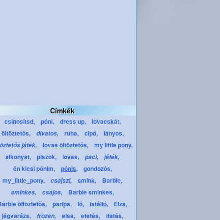
Címkék
csinosítsd,
póni,
dress up,
lovacskát,
öltöztetős,
ruha,
cipő,
lányos,
divatos,
lovas öltöztetős,
my little pony,
töztetős játék,
alkonyat,
piszok,
lovas,
paci,
játék,
én kicsi pónim,
pónis,
gondozós,
my_little_pony,
smink,
Barbie,
csajszi,
Barbie sminkes,
sminkes,
csajos,
Barbie öltöztetős,
paripa,
ló,
istálló,
Elza,
jégvarázs,
elsa,
etetés,
itatás,
frozen,