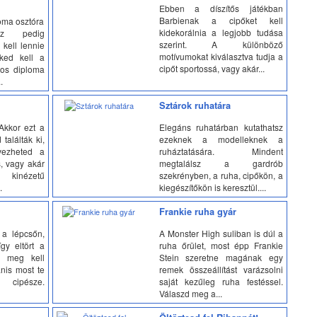
Ebben a díszítős játékban
Barbienak a cipőket kell
loma osztóra
kidekorálnia a legjobb tudása
ez pedig
szerint. A különböző
 kell lennie
motívumokat kiválasztva tudja a
ked kell a
cipőt sportossá, vagy akár...
sos diploma
.
Sztárok ruhatára
Akkor ezt a
Elegáns ruhatárban kutathatsz
találták ki,
ezeknek a modelleknek a
vezheted a
ruháztatására. Mindent
, vagy akár
megtalálsz a gardrób
inézetű
szekrényben, a ruha, cipőkön, a
.
kiegészítőkön is keresztül....
Frankie ruha gyár
é a lépcsőn,
A Monster High suliban is dúl a
így eltört a
ruha őrület, most épp Frankie
, meg kell
Stein szeretne magának egy
anis most te
remek összeállítást varázsolni
 cipésze.
saját kezűleg ruha festéssel.
Válaszd meg a...