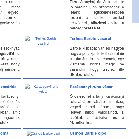
ák a remek
Elza, Aranyhaj és Ariel szuper
 de most
jó barátnők, és szeretnének a
án egyedi
lehető legtökéletesebben
 amiben kell
festeni a selfiken, amiket
 igyekezz és
készítenek, öltöztesd ezeket a
.
hercegnőket saját...
Terhes Barbie vásárol
s szoknyát,
Barbie kisbabát vár, és nagyon
gészítőt is,
nagy a pocakja, le kell cserélnie
 lányoknak.
a ruhatárát is szegénynek, egy
kezz, hogy
kismama boltba megy be
lj mindent,
vásárolni, hogy testhez illő
divatos ruhákat,...
vásárlás
Karácsonyi ruha vásár
arácsonyi
Öltöztesd fel a lányt karácsonyi
 öltöztetős
ruhavásáron vásárolt ruhákba,
ndökölj a
vegyél minél többet, hogy
kban, amit
legyen miből válogatnod, a
magadnak
cipőket, a táskákat és a
uhák...
frizurákat is...
ploma
Csinos Barbie cipő