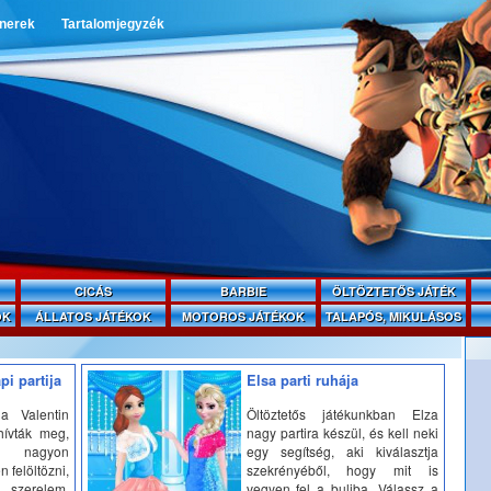
tnerek
Tartalomjegyzék
CICÁS
BARBIE
ÖLTÖZTETŐS JÁTÉK
OK
ÁLLATOS JÁTÉKOK
MOTOROS JÁTÉKOK
TALAPÓS, MIKULÁSOS
pi partija
Elsa parti ruhája
a Valentin
Öltöztetős játékunkban Elza
hívták meg,
nagy partira készül, és kell neki
e nagyon
egy segítség, aki kiválasztja
 felöltözni,
szekrényéből, hogy mit is
 szerelem.
vegyen fel a buliba. Válassz a