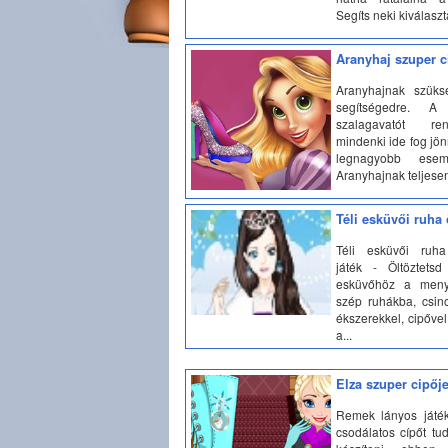
Segíts neki kiválaszta
Aranyhaj szuper c
Aranyhajnak szük
segítségedre. A 
szalagavatót r
mindenki ide fog jön
legnagyobb ese
Aranyhajnak teljesen
Téli esküvői ruha 
Téli esküvői ruha 
játék - Öltöztetsd
esküvőhöz a meny
szép ruhákba, csino
ékszerekkel, cipővel
a...
Elza szuper cipőj
Remek lányos játék
csodálatos cípőt tu