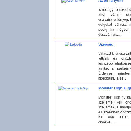
Az én lányom
Ismét egy remek öltö
ahol bármit rá
csajszira, a lényeg,
dolgokat válassz n
pedig, ha mégsem t
összeállítás,...
Szépség
Válaszd ki a csajszi
tettszik és öltö
legszebb ruhákba és
amiket a szekrénye
Érdemes minden 
kipróbálni, ja és...
Monster High Gig
Monster High 13 kí
szellemét kell ölt
szellemek is imádjá
és szeretnek öltözk
ha van saját r
cipőkkel,...