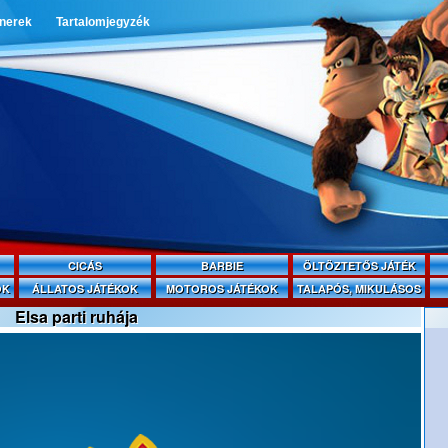
tnerek
Tartalomjegyzék
CICÁS
BARBIE
ÖLTÖZTETŐS JÁTÉK
OK
ÁLLATOS JÁTÉKOK
MOTOROS JÁTÉKOK
TALAPÓS, MIKULÁSOS
Elsa parti ruhája