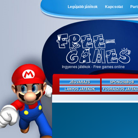
Legújabb játékok
Kapcsolat
Par
Ingyenes játékok - Free games online
JÉGVARÁZS
SPONGYABOB
LÁNYOS JÁTÉKOK
FODRÁSZOS JÁTÉK