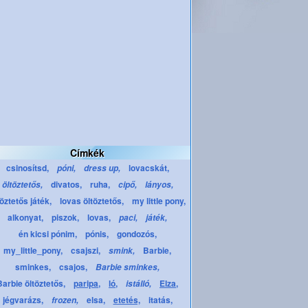
Címkék
csinosítsd,
lovacskát,
póni,
dress up,
divatos,
ruha,
öltöztetős,
cipő,
lányos,
töztetős játék,
lovas öltöztetős,
my little pony,
alkonyat,
piszok,
lovas,
paci,
játék,
én kicsi pónim,
pónis,
gondozós,
my_little_pony,
csajszi,
Barbie,
smink,
sminkes,
csajos,
Barbie sminkes,
Barbie öltöztetős,
paripa,
ló,
Elza,
istálló,
jégvarázs,
elsa,
etetés,
itatás,
frozen,