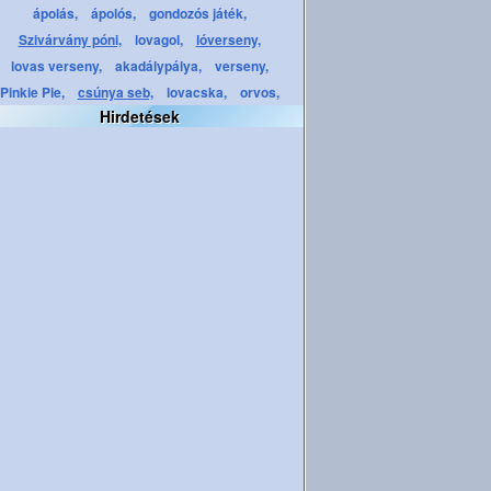
ápolás,
ápolós,
gondozós játék,
Szivárvány póni,
lovagol,
lóverseny,
lovas verseny,
akadálypálya,
verseny,
Pinkie Pie,
csúnya seb,
lovacska,
orvos,
Hirdetések