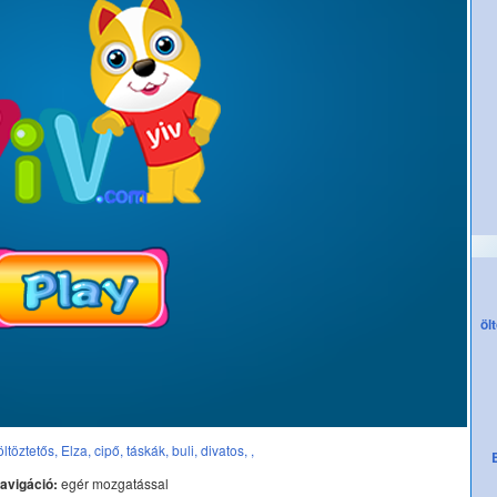
öl
öltöztetős,
Elza,
cipő,
táskák,
buli,
divatos,
,
avigáció:
egér mozgatással