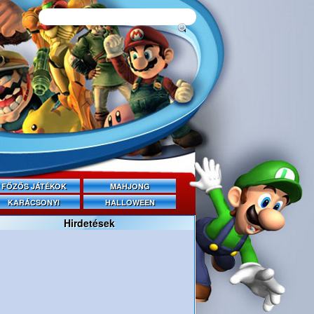
FŐZŐS JÁTÉKOK
MAHJONG
KARÁCSONYI
HALLOWEEN
Hirdetések