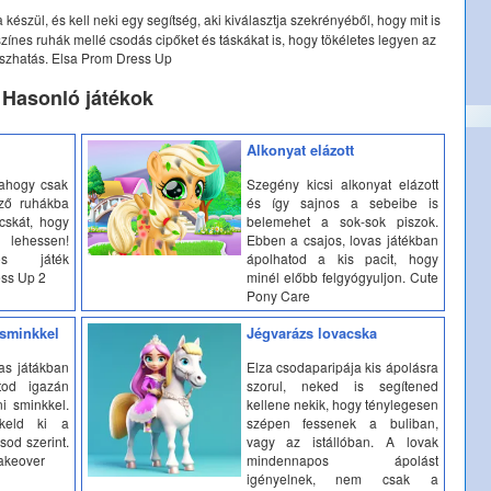
 készül, és kell neki egy segítség, aki kiválasztja szekrényéből, hogy mit is
színes ruhák mellé csodás cipőket és táskákat is, hogy tökéletes legyen az
szhatás. Elsa Prom Dress Up
Hasonló játékok
Alkonyat elázott
 ahogy csak
Szegény kicsi alkonyat elázott
ző ruhákba
és így sajnos a sebeibe is
acskát, hogy
belemehet a sok-sok piszok.
lehessen!
Ebben a csajos, lovas játékban
tos játék
ápolhatod a kis pacit, hogy
ess Up 2
minél előbb felgyógyuljon. Cute
Pony Care
 sminkkel
Jégvarázs lovacska
as játákban
Elza csodaparipája kis ápolásra
tod igazán
szorul, neked is segítened
ni sminkkel.
kellene nekik, hogy ténylegesen
keld ki a
szépen fessenek a buliban,
sod szerint.
vagy az istállóban. A lovak
Makeover
mindennapos ápolást
igényelnek, nem csak a