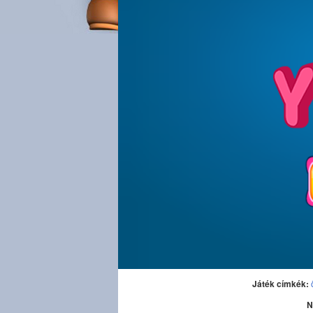
Játék címkék:
N