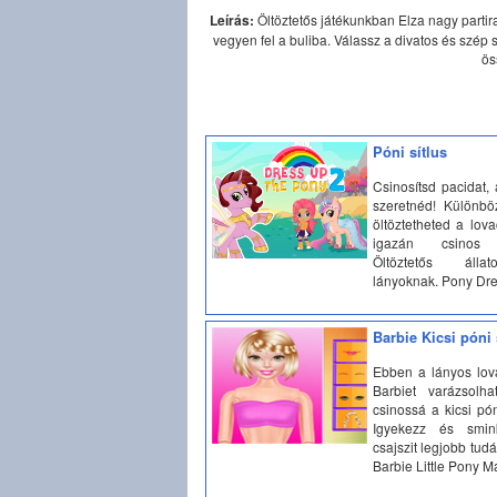
Leírás:
Öltöztetős játékunkban Elza nagy partira
vegyen fel a buliba. Válassz a divatos és szép 
ös
Póni sítlus
Csinosítsd pacidat,
szeretnéd! Különbö
öltöztetheted a lov
igazán csinos 
Öltöztetős álla
lányoknak. Pony Dr
Barbie Kicsi póni
Ebben a lányos lov
Barbiet varázsolha
csinossá a kicsi pó
Igyekezz és smin
csajszit legjobb tudá
Barbie Little Pony 