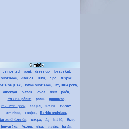
Címkék
csinosítsd,
póni,
dress up,
lovacskát,
öltöztetős,
divatos,
ruha,
cipő,
lányos,
töztetős játék,
lovas öltöztetős,
my little pony,
alkonyat,
piszok,
lovas,
játék,
paci,
én kicsi pónim,
pónis,
gondozós,
my_little_pony,
csajszi,
smink,
Barbie,
sminkes,
csajos,
Barbie sminkes,
Barbie öltöztetős,
istálló,
paripa,
ló,
Elza,
jégvarázs,
elsa,
etetés,
itatás,
frozen,