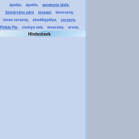
ápolás,
ápolós,
gondozós játék,
Szivárvány póni,
lovagol,
lóverseny,
akadálypálya,
verseny,
lovas verseny,
Pinkie Pie,
csúnya seb,
orvos,
lovacska,
Hirdetések