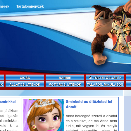
tnerek
Tartalomjegyzék
CICÁS
BARBIE
ÖLTÖZTETŐS JÁTÉK
OK
ÁLLATOS JÁTÉKOK
MOTOROS JÁTÉKOK
TALAPÓS, MIKULÁSOS
 sminkkel
Sminkeld és öltöztetsd fel
Annát!
as játákban
tod igazán
Anna hercegnő szereti a divatot
ni sminkkel.
és a sminket, de ma Anna nem
keld ki a
tudja, mit vegyen fel és melyik
sod szerint.
sminket használja, nincs jó