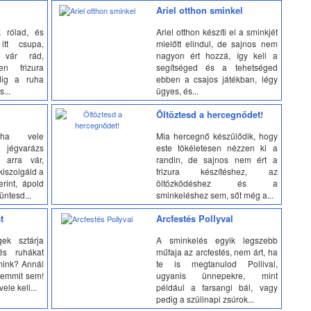
Ariel otthon sminkel
 rólad, és
Ariel otthon készíti el a sminkjét
itt csupa,
mielőtt elindul, de sajnos nem
 vár rád,
nagyon ért hozzá, így kell a
en frizura
segítséged és a tehetséged
dig a ruha
ebben a csajos játékban, légy
...
ügyes, és...
Öltöztesd a hercegnődet!
ha vele
Mia hercegnő készülődik, hogy
jégvarázs
este tökéletesen nézzen ki a
 arra vár,
randin, de sajnos nem ért a
kiszolgáld a
frizura készítéshez, az
rint, ápold
öltözködéshez és a
üntesd...
sminkeléshez sem, sőt még a...
t
Arcfestés Pollyval
gek sztárja
A sminkelés egyik legszebb
és ruhákat
műfaja az arcfestés, nem árt, ha
mink? Annál
te is megtanulod Pollival,
semmit sem!
ugyanis ünnepekre, mint
ele kell...
például a farsangi bál, vagy
pedig a szülinapi zsúrok...