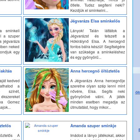
ötlete. Tudsz segíteni neki?
Kezdjük el sminkelni...
Jégvarázs Elsa sminkelős
a sminkeli
Lányok! Talán láttátok a
el a szuper
Jégvarázst és tetszett a
a jégvarázs
Hókirálynő Elsa. A hercegnő
iben neked
fontos bálra készül! Segítségére
mondjuk egy
van szüksége a sminkeléshez
és egy gyönyörű...
akítás
Anna hercegnő öltöztetős
saját kedved
A Jégvarázs Anna hercegnője
tathatod a
szeretne olyan szép lenni mint
e színét,
nővére, Elsa. Segíts neki
öl
kszereket
gyönyörűvé válni. A játék
ena Gomez
minden esetben megadja az
jok...
útmutatást, hogy mikor...
ztetős
Amanda szuper sminkje
öztetős A
Imádod a lányo játékokat, akkor