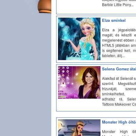
Barbie Little Pony...
Elza sminkel
Elza a jégpalotáb
magát, és készíti 
megjelenést ebben 
HTML5 játékban am
is segítened kell, 
tableten, állj...
Selena Gomez átal
Alakítsd át Selenát 
szerint. Megváltoz
frizuráját, szem
sminkelheted, é
adhatsz rá. Sel
Tattoos Makeover Csa
Monster High öltö
Monster High ölt