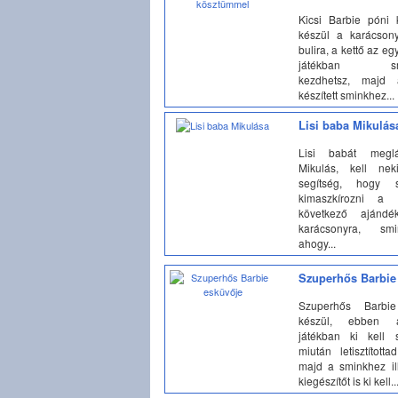
Kicsi Barbie póni 
készül a karácsony
bulira, a kettő az e
játékban smin
kezdhetsz, majd 
készített sminkhez...
Lisi baba Mikulás
Lisi babát meglá
Mikulás, kell ne
segítség, hogy s
kimaszkírozni a 
következő ajándé
karácsonyra, smi
ahogy...
Szuperhős Barbie
Szuperhős Barbie
készül, ebben 
játékban ki kell s
miután letisztított
majd a sminkhez il
kiegészítőt is ki kell..