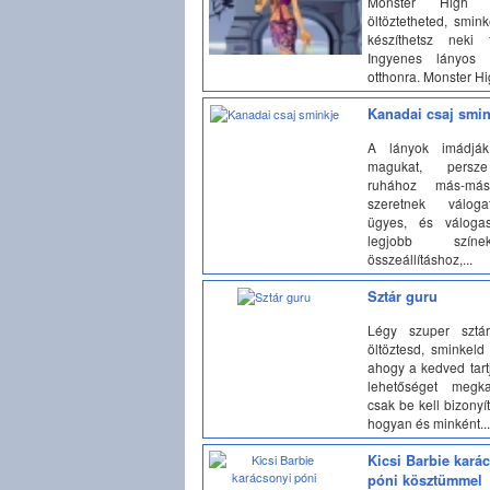
Monster High sz
öltöztetheted, smin
készíthetsz neki f
Ingyenes lányos 
otthonra. Monster Hig
Kanadai csaj smin
A lányok imádják
magukat, persz
ruhához más-más
szeretnek váloga
ügyes, és válog
legjobb szín
összeállításhoz,...
Sztár guru
Légy szuper sztár
öltöztesd, sminkeld
ahogy a kedved tart
lehetőséget megk
csak be kell bizony
hogyan és minként...
Kicsi Barbie kará
póni kösztümmel