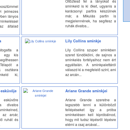
Öltöztesd fel a lányokat és
sminkeld is ki őket, ugyanis a
kosztümmel
karácsonyi partira készülnek
i jelmezes
már, a Mikulás partin is
gyben lányos
megjelennének, ha segítesz a
keléssel
ruhák divatos...
az általad
a
Lily Collins sminkje
togatta a
Lily Collins szuper sminkben
ki egy kis
szeret tündökölni, de sajnos a
egíthessen
sminkelés fortélyaihoz nem ért
Télapót a
egyáltalán. A sminkpalettáról
k osztásra
válaszd ki a megfelelő színt, ami
nkeld ki,
az arcán...
 esküvője
Ariane Grande sminkjei
 esküvőre
Ariane Grande szeretne a
a divatos
legszebb lenni a különböző
minkelned,
fellépéseket így a próba
ad az arcár,
sminkelésen kell kipróbálnod,
lő ruhát és
hogy mit tudsz lépésről lépésre
.
elérni a csaj arcával...