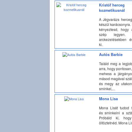
Kristóf herceg
kozmetikusnál
A Jégvarázs hercege
készül karácsonyra. 
kényeztesd, hogy 
szép legyen. R
arckezelésekben é
ki.
Autós Barbie
Találd meg a legjo
arra, hogy pontosan
mehess a járgányod
másod magával száll
és megy az utakon
sminkel,...
Mona Lisa
Mona Lisát tudod fe
és sminkelni a sztá
Próbáld ki, hog
öltöztetnéd. Mona Li