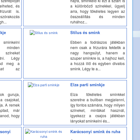
ereplőjét
hajrá, sminkeld ki ezt a sztárt is
kelheted, és
a különböző színekkel, ügyelj
rizurát is.
arra, hogy tökéletes legyen az
szórakozás
összeállítás és minden
h...
ruhához...
kje
Stílus és smink
 sminkelni
Ebben a fodrászos játékban
e minden
nem csak a frizurára fektetik a
 színeket
nagy hangsúlyt, hanem a
tni. Légy
szuper sminkre is, a hajhoz kell,
asd meg a
a hozzá illő és egyben divatos
eket az
smink. Légy te a...
Elza parti sminkje
ok guruja,
Elza tökéletes sminkkel
 a csajokat,
szeretne a buliban megjelenni,
ja. A remek
így fontos számára, hogy milyen
aptad, már
színeket, mintákat használ,
ítanod, hogy
igyekezz a csajos játékban
lányokat sminkelni és...
csonyi
Karácsonyi smink és ruha