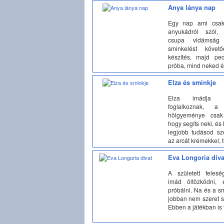
Anya lánya nap
Egy nap ami csak
anyukádról szól, 
csupa vidámság
sminkelést követő
készítés, majd pe
próba, mind neked és
Elza és sminkje
Elza imádja 
foglalkoznak, a 
hölgyeménye csak
hogy segíts neki, és 
legjobb tudásod sze
az arcát krémekkel, t
Eva Longoria diva
A született felesé
imád öltözködni, 
próbálni. Na és a s
jobban nem szeret 
Ebben a játékban is v