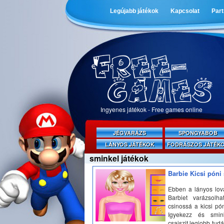
Legújabb játékok
Kapcsolat
Par
Ingyenes játékok - Free games online
JÉGVARÁZS
SPONGYABOB
LÁNYOS JÁTÉKOK
FODRÁSZOS JÁTÉK
sminkel játékok
Barbie Kicsi póni
Ebben a lányos lov
Barbiet varázsolha
csinossá a kicsi pó
Igyekezz és smin
csajszit legjobb tudá