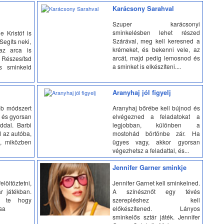
Karácsony Sarahval
Szuper karácsonyi
sminkelésben lehet részed
 Kristóf is
Szárával, meg kell keresned a
Segíts neki,
krémeket, és bekenni vele, az
az arca is
arcát, majd pedig lemosnod és
észesítsd
a sminket is elkészíteni....
s sminkeld
Aranyhaj jól figyelj
bb módszert
Aranyhaj bőrébe kell bújnod és
, és gyorsan
elvégezned a feladatokat a
dal. Barbi
legjobban, különben a
 az autóba,
mostohád börtönbe zár. Ha
, miközben
ügyes vagy, akkor gyorsan
végezhetsz a feladattal, és...
Jennifer Garner sminkje
löltöztetni,
Jennifer Garnet kell sminkelned.
r játékban.
A színésznőt egy tévés
y te hogy
szerepléshez kell
sa
előkészítened. Lányos
sminkelős sztár játék. Jennifer