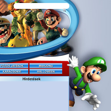
FŐZŐS JÁTÉKOK
MAHJONG
KARÁCSONYI
HALLOWEEN
Hirdetések