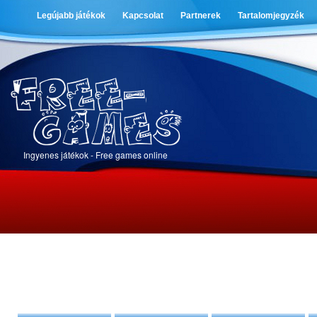
Legújabb játékok
Kapcsolat
Partnerek
Tartalomjegyzék
Ingyenes játékok - Free games online