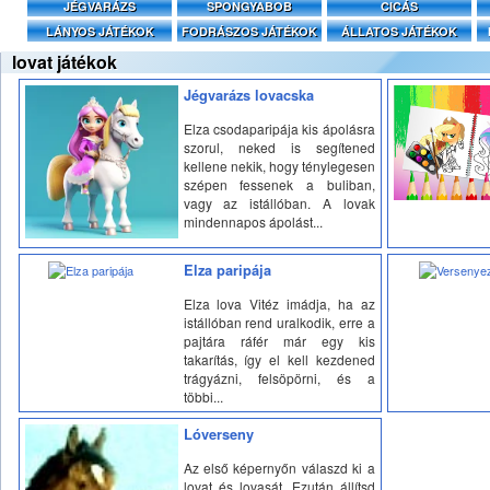
JÉGVARÁZS
SPONGYABOB
CICÁS
LÁNYOS JÁTÉKOK
FODRÁSZOS JÁTÉKOK
ÁLLATOS JÁTÉKOK
lovat játékok
Jégvarázs lovacska
Elza csodaparipája kis ápolásra
szorul, neked is segítened
kellene nekik, hogy ténylegesen
szépen fessenek a buliban,
vagy az istállóban. A lovak
mindennapos ápolást...
Elza paripája
Elza lova Vitéz imádja, ha az
istállóban rend uralkodik, erre a
pajtára ráfér már egy kis
takarítás, így el kell kezdened
trágyázni, felsöpörni, és a
többi...
Lóverseny
Az első képernyőn válaszd ki a
lovat és lovasát. Ezután állítsd