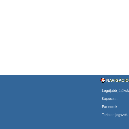
NAVIGÁCIÓ
Legújabb játékok
Kapcsolat
Partnerek
Tartalomjegyzék