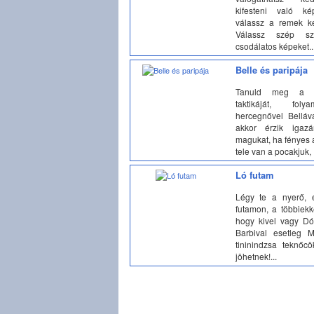
kifesteni való ké
válassz a remek ké
Válassz szép sz
csodálatos képeket..
Belle és paripája
Tanuld meg a l
taktikáját, fol
hercegnővel Belláv
akkor érzik igaz
magukat, ha fényes 
tele van a pocakjuk, í
Ló futam
Légy te a nyerő, é
futamon, a többiekk
hogy kivel vagy Dó
Barbival esetleg M
tininindzsa teknőc
jöhetnek!...