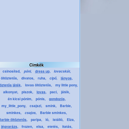
Címkék
csinosítsd,
dress up,
póni,
lovacskát,
öltöztetős,
divatos,
ruha,
lányos,
cipő,
töztetős játék,
lovas öltöztetős,
my little pony,
alkonyat,
piszok,
lovas,
paci,
játék,
én kicsi pónim,
pónis,
gondozós,
my_little_pony,
csajszi,
smink,
Barbie,
sminkes,
Barbie sminkes,
csajos,
Barbie öltöztetős,
paripa,
ló,
istálló,
Elza,
jégvarázs,
frozen,
elsa,
etetés,
itatás,