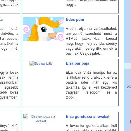
egyszarvúak
hogy...
ta
Édes póni
epi tortát
A pónit olyanná varázsolhatod,
esküvőre, a
amilyenné szeretnéd most a
d a receptet
HTML5 játékunkban keresd
aripákat is
meg, hogy mely bunda, sörény
hogy minél
vagy akár nyereg illik ennek a
pacinak. Csajos játék,...
Elza paripája
ogy a lovak
Elza lova Vitéz imádja, ha az
sak lenni?
istállóban rend uralkodik, erre a
jszalonban
pajtára ráfér már egy kis
öl
 legszebb
takarítás, így el kell kezdened
zebb lovas
trágyázni, felsöpörni, és a
etemben.
többi...
Elsa gondozza a lovakat
nyvünkből
A lovacska gondolataiban kell
edvedre a
olvasnod ahhoz, hogy kitaláld,