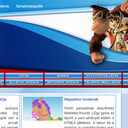
tnerek
Tartalomjegyzék
CICÁS
BARBIE
ÖLTÖZTETŐS JÁTÉK
OK
ÁLLATOS JÁTÉKOK
MOTOROS JÁTÉKOK
TALAPÓS, MIKULÁSOS
nija
Hajszalon lovaknak
 aranyos
Fehér paripádnak készíthetsz
andba fog
tökéletes frizurát. LÉgy gyors és
égük van a
ápold a paci sörányét ebben a
 annak
HTML5 játékban. A tabon és a
 mit vegyek
mobilon is próbálkozhatsz már,