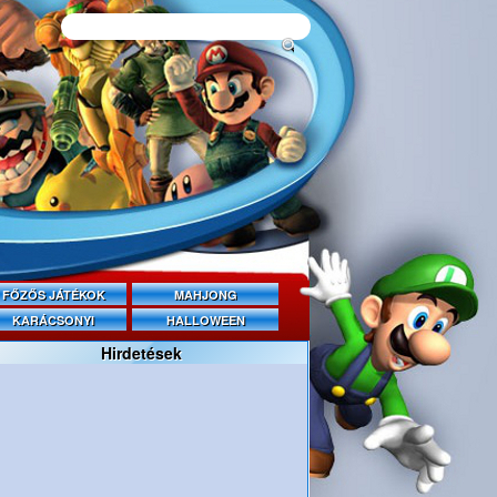
FŐZŐS JÁTÉKOK
MAHJONG
KARÁCSONYI
HALLOWEEN
Hirdetések