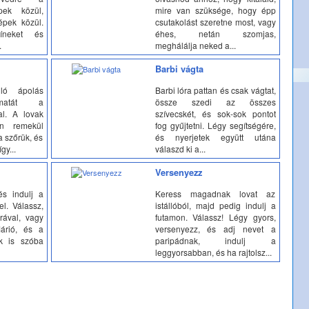
pek közül,
mire van szüksége, hogy épp
pek közül.
csutakolást szeretne most, vagy
íneket és
éhes, netán szomjas,
.
meghálálja neked a...
Barbi vágta
ó ápolás
Barbi lóra pattan és csak vágtat,
yamatát a
össze szedi az összes
al. A lovak
szívecskét, és sok-sok pontot
án remekül
fog gyűjtetni. Légy segítségére,
a szőrük, és
és nyerjetek együtt utána
gy...
válaszd ki a...
Versenyezz
s indulj a
Keress magadnak lovat az
el. Válassz,
istállóból, majd pedig indulj a
rával, vagy
futamon. Válassz! Légy gyors,
árió, és a
versenyezz, és adj nevet a
ök is szóba
paripádnak, indulj a
leggyorsabban, és ha rajtolsz...