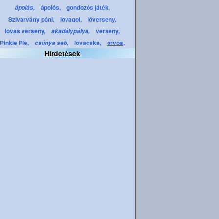
ápolós,
gondozós játék,
ápolás,
Szivárvány póni,
lovagol,
lóverseny,
lovas verseny,
verseny,
akadálypálya,
Pinkie Pie,
lovacska,
orvos,
csúnya seb,
Hirdetések