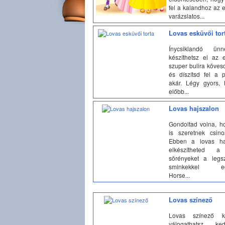
fel a kalandhoz az 
varázslatos...
Lovas esküvői tor
Ínycsiklandó ünn
készíthetsz el az 
szuper bulira köves
és díszítsd fel a p
akár. Légy gyors, 
előbb...
Lovas hajszalon
Gondoltad volna, h
is szeretnek csino
Ebben a lovas ha
elkészítheted a
sörényeket a legs
sminkekkel egy
Horse...
Lovas színező
Lovas színező kö
válogathatsz k