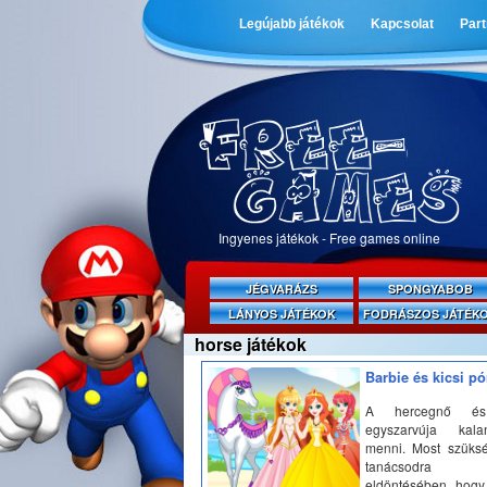
Legújabb játékok
Kapcsolat
Par
Ingyenes játékok - Free games online
JÉGVARÁZS
SPONGYABOB
LÁNYOS JÁTÉKOK
FODRÁSZOS JÁTÉK
horse játékok
Barbie és kicsi pó
A hercegnő és
egyszarvúja kal
menni. Most szüks
tanácsodra
eldöntésében, hogy