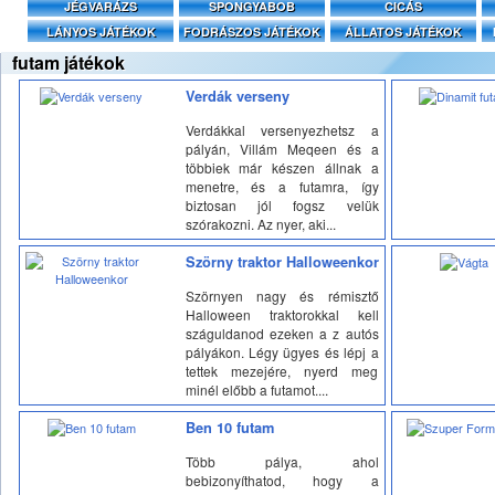
JÉGVARÁZS
SPONGYABOB
CICÁS
LÁNYOS JÁTÉKOK
FODRÁSZOS JÁTÉKOK
ÁLLATOS JÁTÉKOK
futam játékok
Verdák verseny
Verdákkal versenyezhetsz a
pályán, Villám Meqeen és a
többiek már készen állnak a
menetre, és a futamra, így
biztosan jól fogsz velük
szórakozni. Az nyer, aki...
Szörny traktor Halloweenkor
Szörnyen nagy és rémisztő
Halloween traktorokkal kell
száguldanod ezeken a z autós
pályákon. Légy ügyes és lépj a
tettek mezejére, nyerd meg
minél előbb a futamot....
Ben 10 futam
Több pálya, ahol
bebizonyíthatod, hogy a