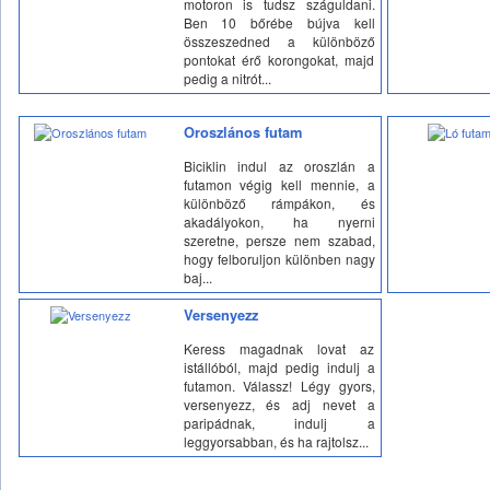
motoron is tudsz száguldani.
Ben 10 bőrébe bújva kell
összeszedned a különböző
pontokat érő korongokat, majd
pedig a nitrót...
Oroszlános futam
Biciklin indul az oroszlán a
futamon végig kell mennie, a
különböző rámpákon, és
akadályokon, ha nyerni
szeretne, persze nem szabad,
hogy felboruljon különben nagy
baj...
Versenyezz
Keress magadnak lovat az
istállóból, majd pedig indulj a
futamon. Válassz! Légy gyors,
versenyezz, és adj nevet a
paripádnak, indulj a
leggyorsabban, és ha rajtolsz...