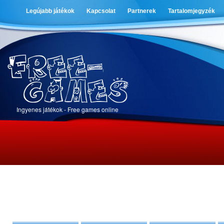
Legújabb játékok
Kapcsolat
Partnerek
Tartalomjegyzék
Ingyenes játékok - Free games online