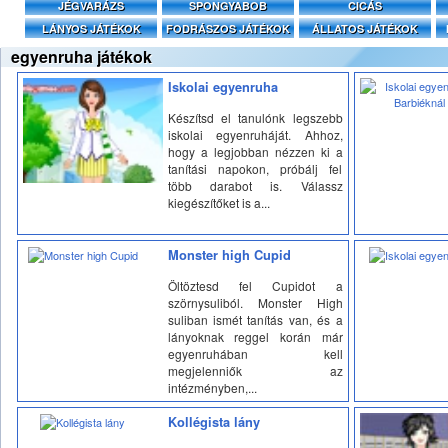
JÉGVARÁZS
SPONGYABOB
CICÁS
LÁNYOS JÁTÉKOK
FODRÁSZOS JÁTÉKOK
ÁLLATOS JÁTÉKOK
egyenruha játékok
Iskolai egyenruha
Készítsd el tanulónk legszebb
iskolai egyenruháját. Ahhoz,
hogy a legjobban nézzen ki a
tanítási napokon, próbálj fel
több darabot is. Válassz
kiegészítőket is a...
Monster high Cupid
Öltöztesd fel Cupidot a
szörnysuliból. Monster High
suliban ismét tanítás van, és a
lányoknak reggel korán már
egyenruhában kell
megjelenniők az
intézményben,...
Kollégista lány