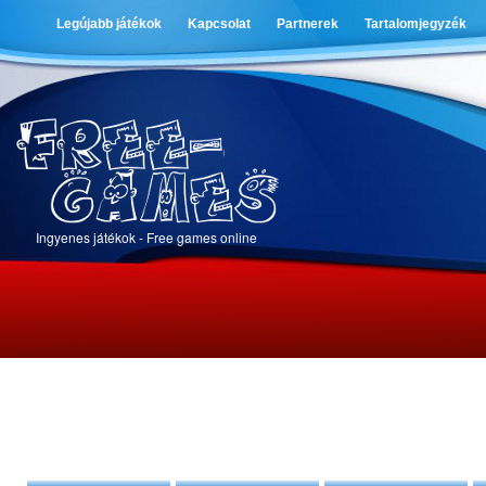
Legújabb játékok
Kapcsolat
Partnerek
Tartalomjegyzék
Ingyenes játékok - Free games online