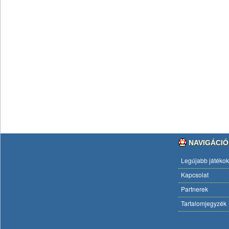
NAVIGÁCIÓ
Legújabb játékok
Kapcsolat
Partnerek
Tartalomjegyzék