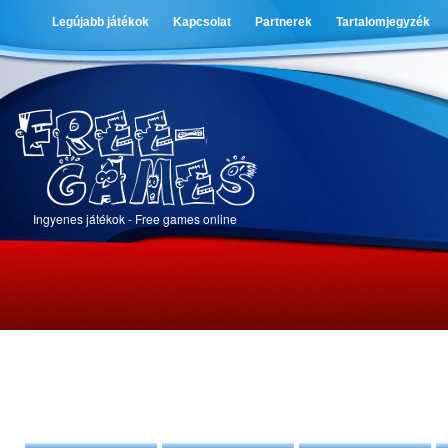
Legújabb játékok
Kapcsolat
Partnerek
Tartalomjegyzék
Ingyenes játékok - Free games online