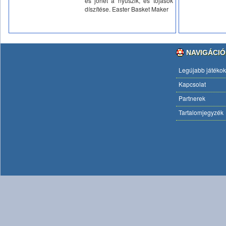
és jöhet a nyuszik, és tojások
díszítése. Easter Basket Maker
NAVIGÁCIÓ
Legújabb játékok
Kapcsolat
Partnerek
Tartalomjegyzék