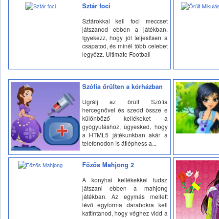
Sztár foci
Sztárokkal kell foci meccset
játszanod ebben a játékban.
Igyekezz, hogy jól teljesítsen a
csapatod, és minél több celebet
legyőzz. Ultimate Football
Szófia őrülten a kórházban
Ugrálj az őrült Szófia
hercegnővel és szedd össze e
különböző kellékeket a
gyógyuláshoz, ügyesked, hogy
a HTML5 játékunkban akár a
telefonodon is átléphess a...
Főzős Mahjong 2
A konyhai kellékekkel tudsz
játszani ebben a mahjong
játékban. Az egymás mellett
lévő egyforma darabokra kell
kattintanod, hogy véghez vidd a