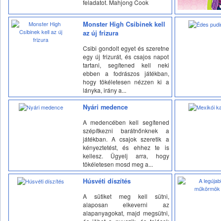
feladatot. Mahjong Cook
Monster High Csibinek kell
az új frizura
Csibi gondolt egyet és szeretne
egy új frizurát, és csajos napot
tartani, segítened kell neki
ebben a fodrászos játékban,
hogy tökéletesen nézzen ki a
lányka, irány a...
Nyári medence
A medencében kell segítened
szépítkezni barátnőnknek a
játékban. A csajok szeretik a
kényeztetést, és ehhez te is
kellesz. Ügyelj arra, hogy
tökéletesen mosd meg a...
Húsvéti díszítés
A sütiket meg kell sütni,
alaposan elkeverni az
alapanyagokat, majd megsütni,