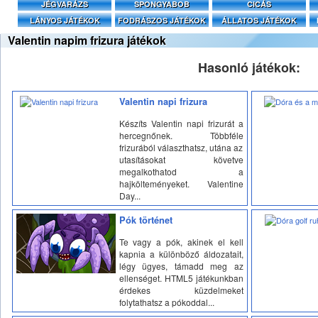
JÉGVARÁZS
SPONGYABOB
CICÁS
LÁNYOS JÁTÉKOK
FODRÁSZOS JÁTÉKOK
ÁLLATOS JÁTÉKOK
Valentin napim frizura játékok
Hasonló játékok:
Valentin napi frizura
Készíts Valentin napi frizurát a
hercegnőnek. Többféle
frizurából választhatsz, utána az
utasításokat követve
megalkothatod a
hajkölteményeket. Valentine
Day...
Pók történet
Te vagy a pók, akinek el kell
kapnia a különböző áldozatait,
légy ügyes, támadd meg az
ellenséget. HTML5 játékunkban
érdekes küzdelmeket
folytathatsz a pókoddal...