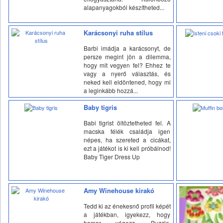
alapanyagokból készítheted...
Karácsonyi ruha stílus
Barbi imádja a karácsonyt, de
persze megint jön a dilemma,
hogy mit vegyen fel? Ehhez te
vagy a nyerő választás, és
neked kell eldöntened, hogy mi
a leginkább hozzá...
Baby tigris
Babi tigrist öltöztetheted fel. A
macska félék családja igen
népes, ha szereted a cicákat,
ezt a játékot is ki kell próbálnod!
Baby Tiger Dress Up
Amy Winehouse kirakó
Tedd ki az énekesnő profil képét
a játékban, igyekezz, hogy
hamar végezz. Puzzle,