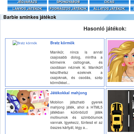
JÉGVARÁZS
SPONGYABOB
CICÁS
LÁNYOS JÁTÉKOK
FODRÁSZOS JÁTÉKOK
ÁLLATOS JÁTÉKOK
Barbie sminkes játékok
Hasonló játékok:
Bratz körmök
Manikűr, nincs is annál
csajosabb dolog, mintha a
körmeink csillognak, és
csodásan néznek ki. Manikűrt
készíthetsz ezeknek a
csajoknak, és csodás, szép
körmökkel...
Játékokkal mahjong
Mobilon játszható gyerek
mahjong játék, ahol a HTML5
játékban különböző játék
motívumok és szimbólumok
vannak. Igyekezz, tüntesd el az
összes kártyát, légy a...