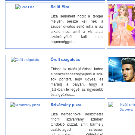
Sellő Elza
Elza sellőként hódít a tenger
mélyén, persze kell neki a
szuper divatos sellő ruha is az
alkalomhoz, amit a víz alatti
szekrényéből kell most
éppenséggel...
Őrült száguldás
Ebben az autós játékban tudod
a pénzeket összegyűjteni a sok-
sok pontért, légy ügyes, és
maradj a pályán, hogy a
játékban te legyél az ügyesebb
és a győztes....
Szivárvány pizza
Elza hercegnővel készíthetsz
finom szívárvány színben
tündöklő pizzát, amit bármely
családtagod szívesen
elfogyasztana. Különböző