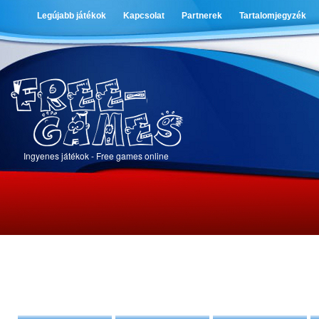
Legújabb játékok
Kapcsolat
Partnerek
Tartalomjegyzék
Ingyenes játékok - Free games online