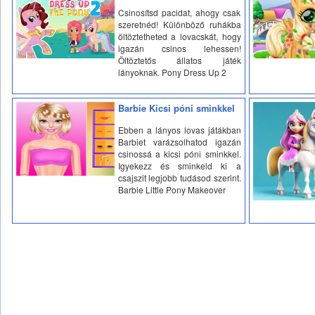
Csinosítsd pacidat, ahogy csak
szeretnéd! Különböző ruhákba
öltöztetheted a lovacskát, hogy
igazán csinos lehessen!
Öltöztetős állatos játék
lányoknak. Pony Dress Up 2
Barbie Kicsi póni sminkkel
Ebben a lányos lovas játákban
Barbiet varázsolhatod igazán
csinossá a kicsi póni sminkkel.
Igyekezz és sminkeld ki a
csajszit legjobb tudásod szerint.
Barbie Little Pony Makeover