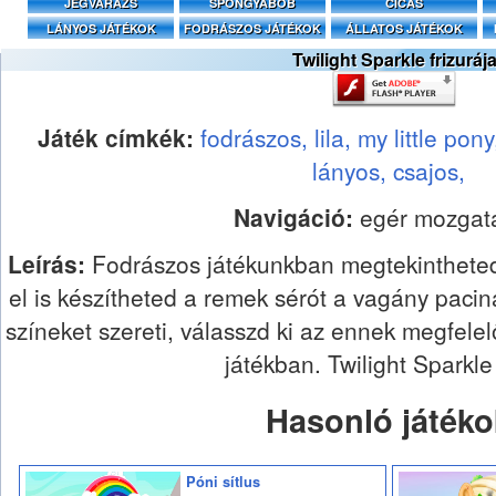
JÉGVARÁZS
SPONGYABOB
CICÁS
LÁNYOS JÁTÉKOK
FODRÁSZOS JÁTÉKOK
ÁLLATOS JÁTÉKOK
Twilight Sparkle frizuráj
Játék címkék:
fodrászos,
lila,
my little pon
lányos,
csajos,
Navigáció:
egér mozgat
Leírás:
Fodrászos játékunkban megtekintheted 
el is készítheted a remek sérót a vagány pacina
színeket szereti, válasszd ki az ennek megfelel
játékban. Twilight Sparkl
Hasonló játéko
Póni sítlus