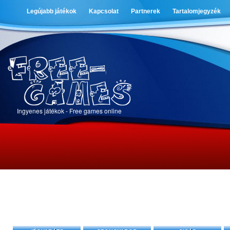
Legújabb játékok
Kapcsolat
Partnerek
Tartalomjegyzék
Ingyenes játékok - Free games online