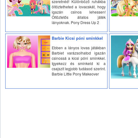
szeretnéd! Különböző ruhákba
öltöztetheted a lovacskát, hogy
igazán csinos lehessen!
Öltöztetős állatos játék
lányoknak. Pony Dress Up 2
Barbie Kicsi póni sminkkel
Ebben a lányos lovas játákban
Barbiet varázsolhatod igazán
csinossá a kicsi póni sminkkel.
Igyekezz és sminkeld ki a
csajszit legjobb tudásod szerint.
Barbie Little Pony Makeover