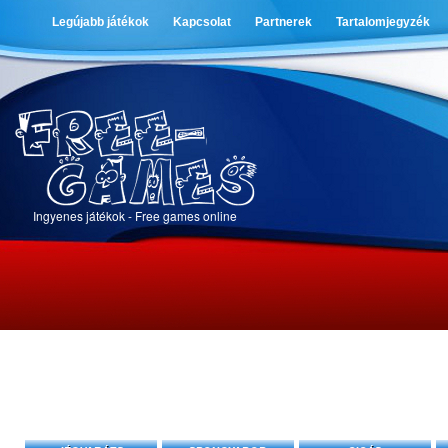
Legújabb játékok
Kapcsolat
Partnerek
Tartalomjegyzék
Ingyenes játékok - Free games online