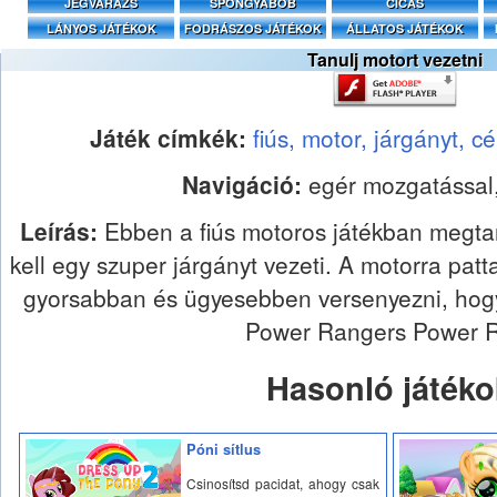
JÉGVARÁZS
SPONGYABOB
CICÁS
LÁNYOS JÁTÉKOK
FODRÁSZOS JÁTÉKOK
ÁLLATOS JÁTÉKOK
Tanulj motort vezetni
Játék címkék:
fiús,
motor,
járgányt,
cé
Navigáció:
egér mozgatással,
Leírás:
Ebben a fiús motoros játékban megta
kell egy szuper járgányt vezeti. A motorra pat
gyorsabban és ügyesebben versenyezni, hogy 
Power Rangers Power 
Hasonló játéko
Póni sítlus
Csinosítsd pacidat, ahogy csak