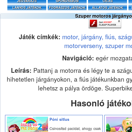
JÉGVARÁZS
SPONGYABOB
CICÁS
LÁNYOS JÁTÉKOK
FODRÁSZOS JÁTÉKOK
ÁLLATOS JÁTÉKOK
Szuper motoros járgány
Játék címkék:
motor,
járgány,
fiús,
szág
motorverseny,
szuper mo
Navigáció:
egér mozgat
Leírás:
Pattanj a motorra és légy te a szá
hihetetlen járgányokon, a fiús játékunkban g
lehetsz a pálya ördöge. Superbike
Hasonló játéko
Póni sítlus
Csinosítsd pacidat, ahogy csak