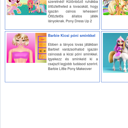
szeretnéd! Különböző ruhákba
öltöztetheted a lovacskát, hogy
igazán csinos lehessen!
Öltöztetős állatos játék
lányoknak. Pony Dress Up 2
Barbie Kicsi póni sminkkel
Ebben a lányos lovas játákban
Barbiet varázsolhatod igazán
csinossá a kicsi póni sminkkel.
Igyekezz és sminkeld ki a
csajszit legjobb tudásod szerint.
Barbie Little Pony Makeover