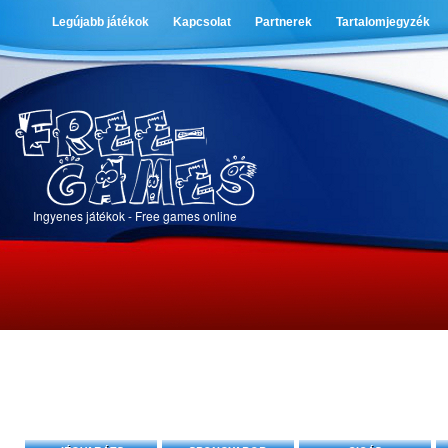
Legújabb játékok
Kapcsolat
Partnerek
Tartalomjegyzék
Ingyenes játékok - Free games online