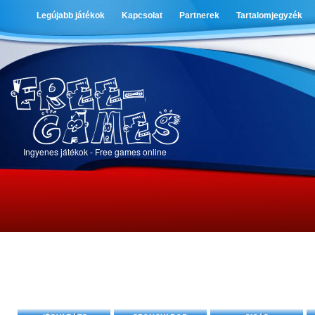
Legújabb játékok
Kapcsolat
Partnerek
Tartalomjegyzék
Ingyenes játékok - Free games online