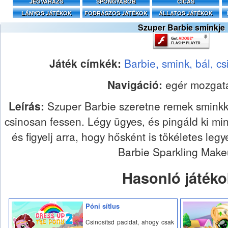
JÉGVARÁZS
SPONGYABOB
CICÁS
LÁNYOS JÁTÉKOK
FODRÁSZOS JÁTÉKOK
ÁLLATOS JÁTÉKOK
Szuper Barbie sminkje
Játék címkék:
Barbie,
smink,
bál,
cs
Navigáció:
egér mozgat
Leírás:
Szuper Barbie szeretne remek sminkk
csinosan fessen. Légy ügyes, és pingáld ki min
és figyelj arra, hogy hősként is tökéletes le
Barbie Sparkling Mak
Hasonló játéko
Póni sítlus
Csinosítsd pacidat, ahogy csak