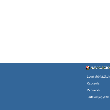
NAVIGÁCIÓ
Legújabb játékok
Kapcsolat
Partnerek
Tartalomjegyzék