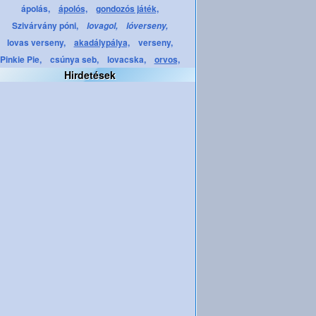
ápolás,
ápolós,
gondozós játék,
Szivárvány póni,
lovagol,
lóverseny,
lovas verseny,
akadálypálya,
verseny,
Pinkie Pie,
csúnya seb,
lovacska,
orvos,
Hirdetések