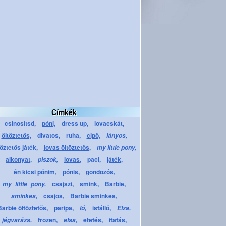
Címkék
csinosítsd,
póni,
dress up,
lovacskát,
öltöztetős,
divatos,
ruha,
cipő,
lányos,
töztetős játék,
lovas öltöztetős,
my little pony,
alkonyat,
lovas,
paci,
játék,
piszok,
én kicsi pónim,
pónis,
gondozós,
csajszi,
smink,
Barbie,
my_little_pony,
csajos,
Barbie sminkes,
sminkes,
Barbie öltöztetős,
paripa,
istálló,
ló,
Elza,
frozen,
etetés,
itatás,
jégvarázs,
elsa,