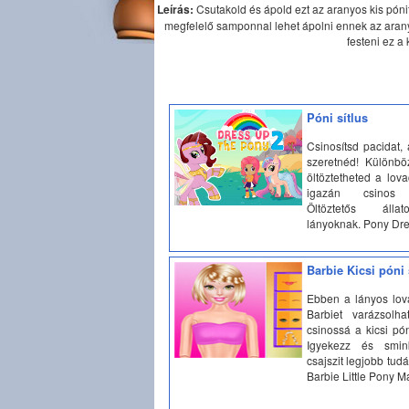
Leírás:
Csutakold és ápold ezt az aranyos kis póni
megfelelő samponnal lehet ápolni ennek az aran
festeni ez a
Póni sítlus
Csinosítsd pacidat,
szeretnéd! Különbö
öltöztetheted a lov
igazán csinos 
Öltöztetős álla
lányoknak. Pony Dr
Barbie Kicsi póni
Ebben a lányos lov
Barbiet varázsolha
csinossá a kicsi pó
Igyekezz és smin
csajszit legjobb tudá
Barbie Little Pony 