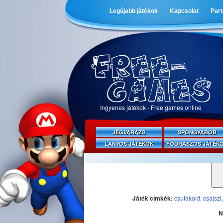
Legújabb játékok
Kapcsolat
Par
Ingyenes játékok - Free games online
JÉGVARÁZS
SPONGYABOB
LÁNYOS JÁTÉKOK
FODRÁSZOS JÁTÉK
Játék címkék:
csutakold,
csajszi
N