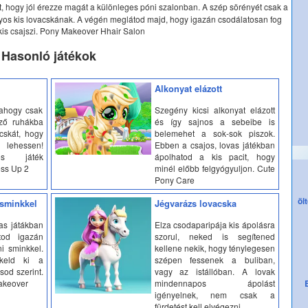
t, hogy jól érezze magát a különleges póni szalonban. A szép sörényét csak a
yos kis lovacskának. A végén meglátod majd, hogy igazán csodálatosan fog
 kis csajszi. Pony Makeover Hhair Salon
Hasonló játékok
Alkonyat elázott
 ahogy csak
Szegény kicsi alkonyat elázott
ző ruhákba
és így sajnos a sebeibe is
acskát, hogy
belemehet a sok-sok piszok.
lehessen!
Ebben a csajos, lovas játékban
tos játék
ápolhatod a kis pacit, hogy
ess Up 2
minél előbb felgyógyuljon. Cute
Pony Care
öl
 sminkkel
Jégvarázs lovacska
as játákban
Elza csodaparipája kis ápolásra
tod igazán
szorul, neked is segítened
ni sminkkel.
kellene nekik, hogy ténylegesen
keld ki a
szépen fessenek a buliban,
sod szerint.
vagy az istállóban. A lovak
Makeover
mindennapos ápolást
igényelnek, nem csak a
fürdetést kell elvégezni,...