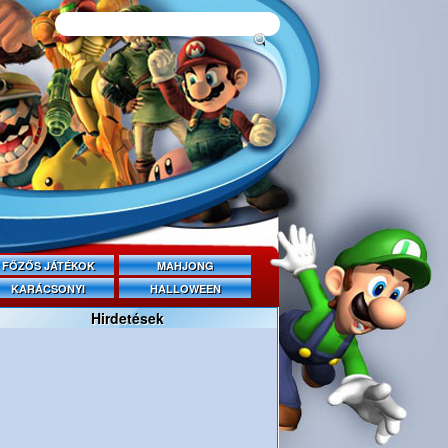
FŐZŐS JÁTÉKOK
MAHJONG
KARÁCSONYI
HALLOWEEN
Hirdetések