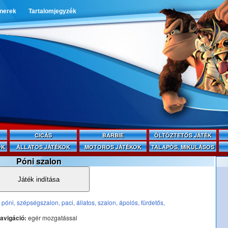
tnerek
Tartalomjegyzék
CICÁS
BARBIE
ÖLTÖZTETŐS JÁTÉK
OK
ÁLLATOS JÁTÉKOK
MOTOROS JÁTÉKOK
TALAPÓS, MIKULÁSOS
Póni szalon
Játék indítása
,
póni,
szépségszalon,
paci,
állatos,
szalon,
ápolós,
fürdetős,
avigáció:
egér mozgatással