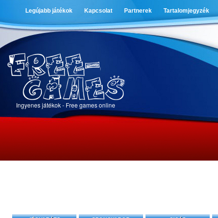
Legújabb játékok
Kapcsolat
Partnerek
Tartalomjegyzék
Ingyenes játékok - Free games online