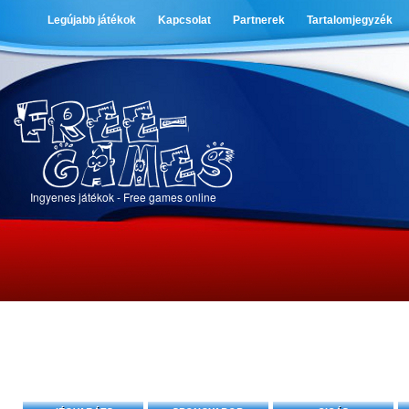
Legújabb játékok
Kapcsolat
Partnerek
Tartalomjegyzék
Ingyenes játékok - Free games online