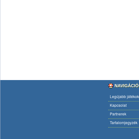
NAVIGÁCIÓ
Legújabb játékok
Kapcsolat
Partnerek
Tartalomjegyzék