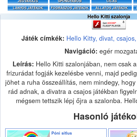
JÉGVARÁZS
SPONGYABOB
CICÁS
LÁNYOS JÁTÉKOK
FODRÁSZOS JÁTÉKOK
ÁLLATOS JÁTÉKOK
Hello Kitti szalonja
Játék címkék:
Hello Kitty,
divat,
csajos
Navigáció:
egér mozgat
Leírás:
Hello Kitti szalonjában, nem csak a
frizurádat fogják kezelésbe venni, majd pedig
jöhet a ruha összeállítás, nem mindegy, hogy
rád adnak, a divatra a csajos játékban figyel
mégsem tettszik lépj őjra a szalonba. Hell
Hasonló játéko
Póni sítlus