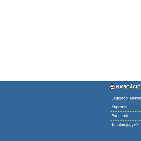
NAVIGÁCIÓ
Legújabb játékok
Kapcsolat
Partnerek
Tartalomjegyzék