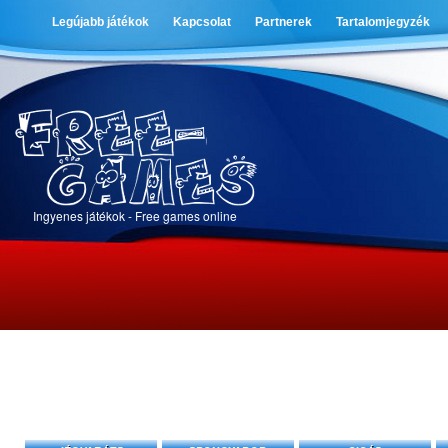
Legújabb játékok
Kapcsolat
Partnerek
Tartalomjegyzék
Ingyenes játékok - Free games online