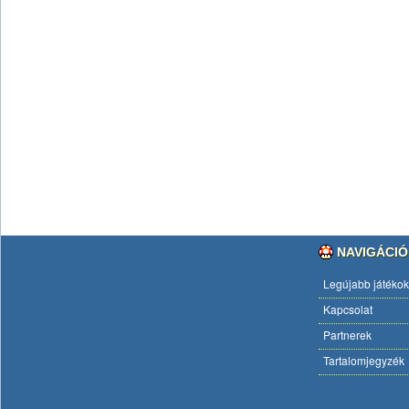
NAVIGÁCIÓ
Legújabb játékok
Kapcsolat
Partnerek
Tartalomjegyzék