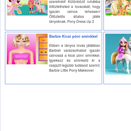
szeretnéd! Különböző ruhákba
öltöztetheted a lovacskát, hogy
igazán csinos lehessen!
Öltöztetős állatos játék
lányoknak. Pony Dress Up 2
Barbie Kicsi póni sminkkel
Ebben a lányos lovas játákban
Barbiet varázsolhatod igazán
csinossá a kicsi póni sminkkel.
Igyekezz és sminkeld ki a
csajszit legjobb tudásod szerint.
Barbie Little Pony Makeover