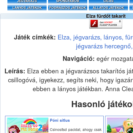
JÉGVARÁZS
SPONGYABOB
CICÁS
LÁNYOS JÁTÉKOK
FODRÁSZOS JÁTÉKOK
ÁLLATOS JÁTÉKOK
Elza fürdőt takarít
Játék címkék:
Elza,
jégvarázs,
lányos,
fü
jégvarázs hercegnő,
Navigáció:
egér mozgat
Leírás:
Elza ebben a jégvarázsos takarítós já
csillogóvá, igyekezz, segíts neki, hogy igazá
ebben a lányos játékban. Anna Cl
Hasonló játéko
Póni sítlus
Csinosítsd pacidat, ahogy csak