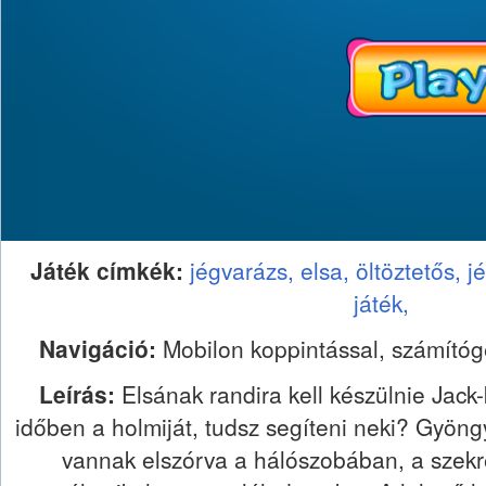
Játék címkék:
jégvarázs,
elsa,
öltöztetős,
j
játék,
Navigáció:
Mobilon koppintással, számítóg
Leírás:
Elsának randira kell készülnie Jack
időben a holmiját, tudsz segíteni neki? Gyöng
vannak elszórva a hálószobában, a szekré