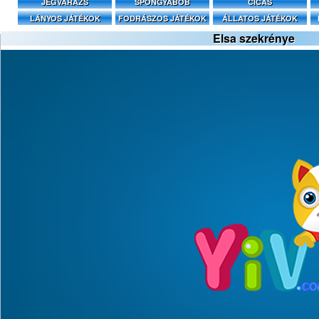
JÉGVARÁZS
SPONGYABOB
CICÁS
LÁNYOS JÁTÉKOK
FODRÁSZOS JÁTÉKOK
ÁLLATOS JÁTÉKOK
Elsa szekrénye