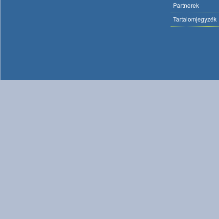
Partnerek
Tartalomjegyzék