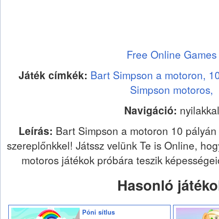
Free Online Games
Játék címkék:
Bart Simpson a motoron,
10
Simpson motoros,
Navigáció:
nyilakka
Leírás:
Bart Simpson a motoron 10 pályán 
szereplőnkkel! Játssz velünk Te is Online, ho
motoros játékok próbára teszik képessége
Hasonló játéko
Póni sítlus