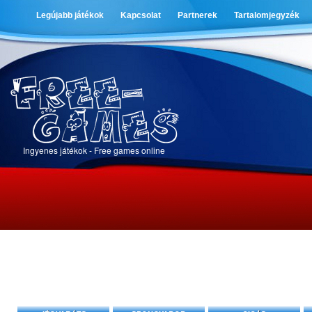
Legújabb játékok
Kapcsolat
Partnerek
Tartalomjegyzék
Ingyenes játékok - Free games online