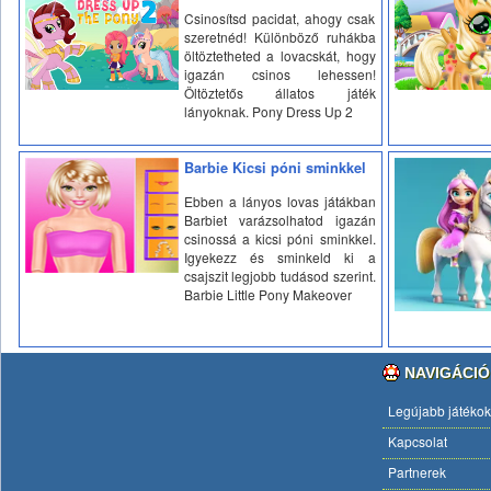
Csinosítsd pacidat, ahogy csak
szeretnéd! Különböző ruhákba
öltöztetheted a lovacskát, hogy
igazán csinos lehessen!
Öltöztetős állatos játék
lányoknak. Pony Dress Up 2
Barbie Kicsi póni sminkkel
Ebben a lányos lovas játákban
Barbiet varázsolhatod igazán
csinossá a kicsi póni sminkkel.
Igyekezz és sminkeld ki a
csajszit legjobb tudásod szerint.
Barbie Little Pony Makeover
NAVIGÁCIÓ
Legújabb játékok
Kapcsolat
Partnerek