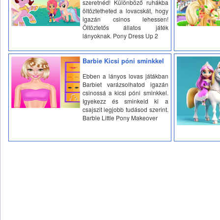
szeretnéd! Különböző ruhákba
öltöztetheted a lovacskát, hogy
igazán csinos lehessen!
Öltöztetős állatos játék
lányoknak. Pony Dress Up 2
Barbie Kicsi póni sminkkel
Ebben a lányos lovas játákban
Barbiet varázsolhatod igazán
csinossá a kicsi póni sminkkel.
Igyekezz és sminkeld ki a
csajszit legjobb tudásod szerint.
Barbie Little Pony Makeover