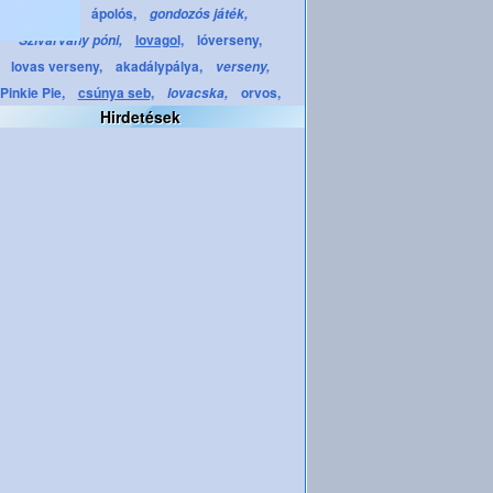
ápolás,
ápolós,
gondozós játék,
lovagol,
lóverseny,
Szivárvány póni,
lovas verseny,
akadálypálya,
verseny,
Pinkie Pie,
csúnya seb,
orvos,
lovacska,
Hirdetések