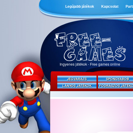
Legújabb játékok
Kapcsolat
Par
Ingyenes játékok - Free games online
JÉGVARÁZS
SPONGYABOB
LÁNYOS JÁTÉKOK
FODRÁSZOS JÁTÉK