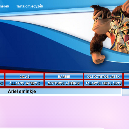
tnerek
Tartalomjegyzék
CICÁS
BARBIE
ÖLTÖZTETŐS JÁTÉK
OK
ÁLLATOS JÁTÉKOK
MOTOROS JÁTÉKOK
TALAPÓS, MIKULÁSOS
Ariel sminkje