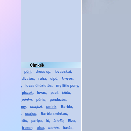
Címkék
csinosítsd,
póni,
dress up,
lovacskát,
öltöztetős,
divatos,
ruha,
cipő,
lányos,
töztetős játék,
lovas öltöztetős,
my little pony,
alkonyat,
piszok,
lovas,
paci,
játék,
pónis,
gondozós,
én kicsi pónim,
my_little_pony,
smink,
Barbie,
csajszi,
sminkes,
csajos,
Barbie sminkes,
Barbie öltöztetős,
paripa,
ló,
Elza,
istálló,
jégvarázs,
frozen,
elsa,
itatás,
etetés,