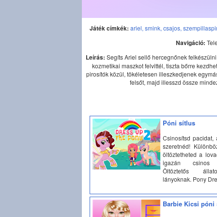
Játék címkék:
ariel,
smink,
csajos,
szempillaspi
Navigáció:
Tel
Leírás:
Segíts Ariel sellő hercegnőnek felkészüln
kozmetikai maszkot felvittél, tiszta bőrre kezdh
pirosítók közül, tökéletesen illeszkedjenek egymá
felsőt, majd illesszd össze mind
Póni sítlus
Csinosítsd pacidat,
szeretnéd! Különbö
öltöztetheted a lov
igazán csinos 
Öltöztetős álla
lányoknak. Pony Dr
Barbie Kicsi póni