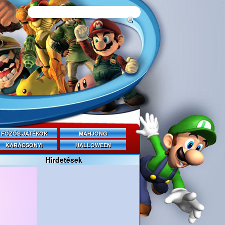
FŐZŐS JÁTÉKOK
MAHJONG
KARÁCSONYI
HALLOWEEN
Hirdetések