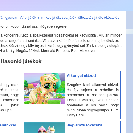
rál,
gyorsan,
Ariel játék,
sminkes játék,
spa játék,
öltöztetős játék,
öltöztetős,
efonon koppintással számítógépen egérrel
i a koncertre. Kezd a spa kezelést moszatokkal és kagylókkal. Miután minden
eted a tenger alatti sminket. Válassz a különféle rúzsok, szemhéjfestékek és
shoz. Készíts egy látványos frizurát, egy gyönyörű sellőfarkat és egy elegáns
ezt a királyi kiegészítőkkel. Mermaid Princess Real Makeover
Hasonló játékok
Alkonyat elázott
 ahogy csak
Szegény kicsi alkonyat elázott
ző ruhákba
és így sajnos a sebeibe is
acskát, hogy
belemehet a sok-sok piszok.
lehessen!
Ebben a csajos, lovas játékban
tos játék
ápolhatod a kis pacit, hogy
ess Up 2
minél előbb felgyógyuljon. Cute
Pony Care
 sminkkel
Jégvarázs lovacska