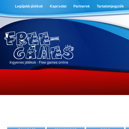
Legújabb játékok
Kapcsolat
Partnerek
Tartalomjegyzék
Ingyenes játékok - Free games online