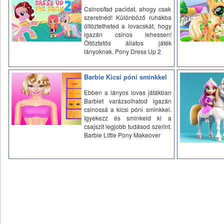
Csinosítsd pacidat, ahogy csak
szeretnéd! Különböző ruhákba
öltöztetheted a lovacskát, hogy
igazán csinos lehessen!
Öltöztetős állatos játék
lányoknak. Pony Dress Up 2
Barbie Kicsi póni sminkkel
Ebben a lányos lovas játákban
Barbiet varázsolhatod igazán
csinossá a kicsi póni sminkkel.
Igyekezz és sminkeld ki a
csajszit legjobb tudásod szerint.
Barbie Little Pony Makeover