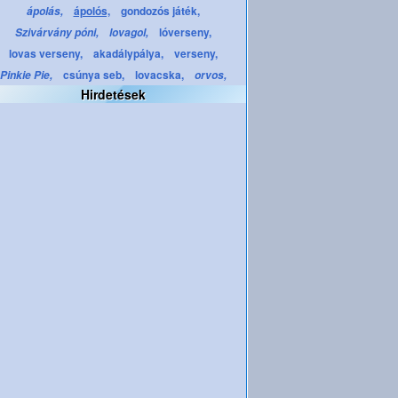
ápolós,
gondozós játék,
ápolás,
lóverseny,
Szivárvány póni,
lovagol,
lovas verseny,
akadálypálya,
verseny,
csúnya seb,
lovacska,
Pinkie Pie,
orvos,
Hirdetések