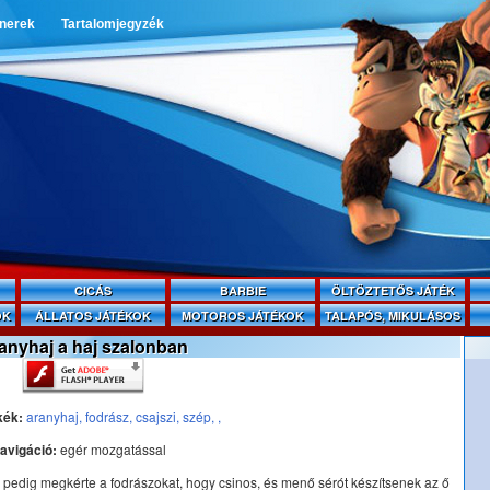
tnerek
Tartalomjegyzék
CICÁS
BARBIE
ÖLTÖZTETŐS JÁTÉK
OK
ÁLLATOS JÁTÉKOK
MOTOROS JÁTÉKOK
TALAPÓS, MIKULÁSOS
anyhaj a haj szalonban
kék:
aranyhaj,
fodrász,
csajszi,
szép,
,
avigáció:
egér mozgatással
d pedig megkérte a fodrászokat, hogy csinos, és menő sérót készítsenek az ő