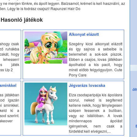
gy ne menjen tönkre, és ápolt legyen. Balzsamot, krémet is kell használni, az
en. Légy te is fodrász csajszi! Rapunzel Hair Do
Hasonló játékok
Alkonyat elázott
 ahogy csak
Szegény kicsi alkonyat elázott
ző ruhákba
és így sajnos a sebeibe is
acskát, hogy
belemehet a sok-sok piszok.
lehessen!
Ebben a csajos, lovas játékban
tos játék
ápolhatod a kis pacit, hogy
ess Up 2
minél előbb felgyógyuljon. Cute
Pony Care
 sminkkel
Jégvarázs lovacska
öl
as játákban
Elza csodaparipája kis ápolásra
tod igazán
szorul, neked is segítened
ni sminkkel.
kellene nekik, hogy ténylegesen
keld ki a
szépen fessenek a buliban,
sod szerint.
vagy az istállóban. A lovak
Makeover
mindennapos ápolást
igényelnek, nem csak a
fürdetést kell elvégezni,...