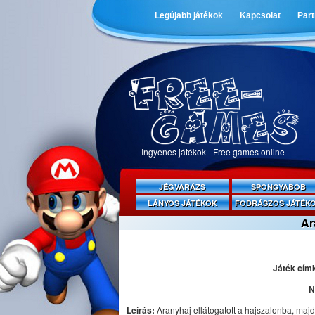
Legújabb játékok
Kapcsolat
Par
Ingyenes játékok - Free games online
JÉGVARÁZS
SPONGYABOB
LÁNYOS JÁTÉKOK
FODRÁSZOS JÁTÉK
Ar
Játék cím
N
Leírás:
Aranyhaj ellátogatott a hajszalonba, maj