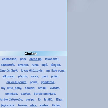
Címkék
csinosítsd,
dress up,
lovacskát,
póni,
divatos,
ruha,
cipő,
lányos,
öltöztetős,
lovas öltöztetős,
my little pony,
töztetős játék,
alkonyat,
lovas,
paci,
piszok,
játék,
én kicsi pónim,
pónis,
gondozós,
my_little_pony,
csajszi,
smink,
Barbie,
sminkes,
Barbie sminkes,
csajos,
Barbie öltöztetős,
paripa,
ló,
istálló,
Elza,
jégvarázs,
frozen,
elsa,
etetés,
itatás,