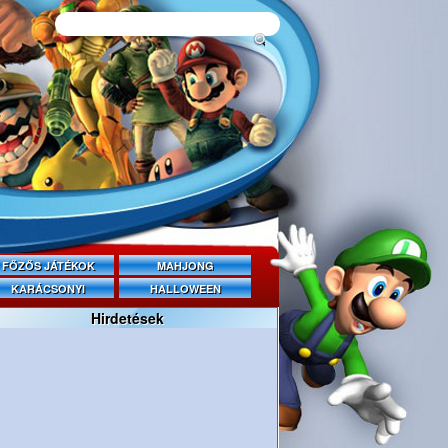
FŐZŐS JÁTÉKOK
MAHJONG
KARÁCSONYI
HALLOWEEN
Hirdetések