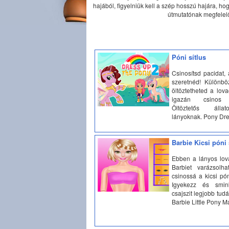
hajából, figyelniük kell a szép hosszú hajára, ho
útmutatónak megfelelő
Póni sítlus
Csinosítsd pacidat,
szeretnéd! Különbö
öltöztetheted a lov
igazán csinos 
Öltöztetős álla
lányoknak. Pony Dr
Barbie Kicsi póni
Ebben a lányos lov
Barbiet varázsolha
csinossá a kicsi pó
Igyekezz és smin
csajszit legjobb tudá
Barbie Little Pony 