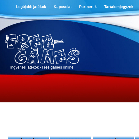
Legújabb játékok
Kapcsolat
Partnerek
Tartalomjegyzék
Ingyenes játékok - Free games online