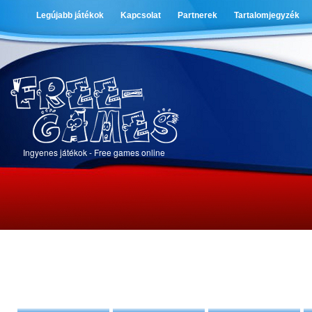
Legújabb játékok
Kapcsolat
Partnerek
Tartalomjegyzék
Ingyenes játékok - Free games online