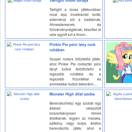
Twilight finom tortája
Twilight a lovas játékunkban
most épp íncsiklandó tortát,
süteményt süt a baátainak,
Almesderesnek, és
Szivárványvágtának, készítsd el
vele együtt ezt a finom...
Pinkie Pie póni lány rock
ruhában
Szuper rockos öltöztetős játék,
ahol Pinkie Pie rocksztár póni
lányt tudod felöltöztetni a
legszebb ruhákba és a
legszebb frizurákkal és
sminkekkel tudod dekorálni....
Monster High állat szoba
Berendezhetsz egy szobát egy
általad választott
boszorkányosan rémes
állatkának, legyen az macska,
patkány, vagy kutya, állatos
berendezős játék, ahol a