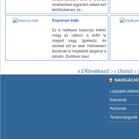
emebereket egyaránt neked kell
felőltöztetned, és...
Koponya traki
Ez a rejtélyes koponya traktor
megy az utakon, a sofőr te
magad vagy, igyekezz, és
vezesd ezt az akár Halloweeni
kocsinak is megfelelő járgányt a
pályán. Zombies Haul
2
Következő >>
Utolsó >
1
NAVIGÁCIÓ
Legújabb játékok
Kapcsolat
Partnerek
Tartalomjegyzék