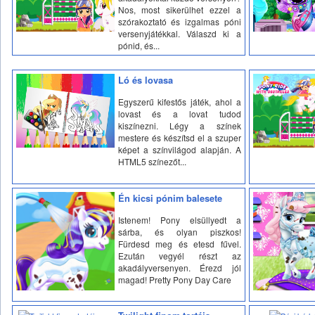
Nos, most sikerülhet ezzel a
szórakoztató és izgalmas póni
versenyjátékkal. Válaszd ki a
pónid, és...
Ló és lovasa
Egyszerű kifestős játék, ahol a
lovast és a lovat tudod
kiszínezni. Légy a színek
mestere és készítsd el a szuper
képet a színvilágod alapján. A
HTML5 színezőt...
Én kicsi pónim balesete
Istenem! Pony elsüllyedt a
sárba, és olyan piszkos!
Fürdesd meg és etesd fűvel.
Ezután vegyél részt az
akadályversenyen. Érezd jól
magad! Pretty Pony Day Care