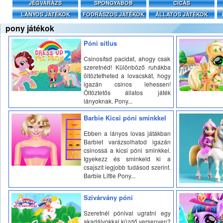
JÉGVARÁZS
SPONGYABOB
CICÁS
LÁNYOS JÁTÉKOK
FODRÁSZOS JÁTÉKOK
ÁLLATOS JÁTÉKOK
pony játékok
Póni sítlus
Csinosítsd pacidat, ahogy csak
szeretnéd! Különböző ruhákba
öltöztetheted a lovacskát, hogy
igazán csinos lehessen!
Öltöztetős állatos játék
lányoknak. Pony...
Barbie Kicsi póni sminkkel
Ebben a lányos lovas játákban
Barbiet varázsolhatod igazán
csinossá a kicsi póni sminkkel.
Igyekezz és sminkeld ki a
csajszit legjobb tudásod szerint.
Barbie Little Pony...
Szivárvány póni
Szeretnél pónival ugratni egy
akadályokkal küzdő versenyen?