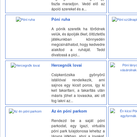
tiszta maradjon. Vedd elő az
ápoló szereket és a...
Póni ruha
A pónik szeretik ha törődnek
velük, és ápolják őket, öltöztetős
játékunkban könnyedén
megcsinálhatod, hogy kedvedre
alakítod a ruháját. Tedd
divatossá a pici...
Hercegnők lovai
Csipkerózsika gyönyörű
istállóval rendelkezik, ami
sajnos egy kicsit poros, így ki
kell takarítani, a takarítás után
másris jöhet a lovascka, aki ott
fog lakni az...
Az én póni parkom
Rendezd be a saját póni
parkodat, egy igazi, virtuális
póni park tulajdonosa lehetsz a
lányos játkban, ahol a lovakat,