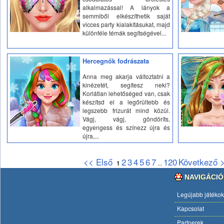
alkalmazással! A lányok a
semmiből elkészíthetik saját
vicces party kialakításukat, majd
különféle témák segítségével...
Hercegnők fodrászata
Anna meg akarja változtatni a
kinézetét, segítesz neki?
Korlátlan lehetőséged van, csak
készítsd el a legőrültebb és
legszebb frizurát mind közül.
Vágj, vágj, göndöríts,
egyengess és színezz újra és
újra,...
<< Első
2
3
4
5
6
7
120
Következő 
1
...
NAVIGÁCIÓ
Legújabb játékok
Kapcsolat
Partnerek