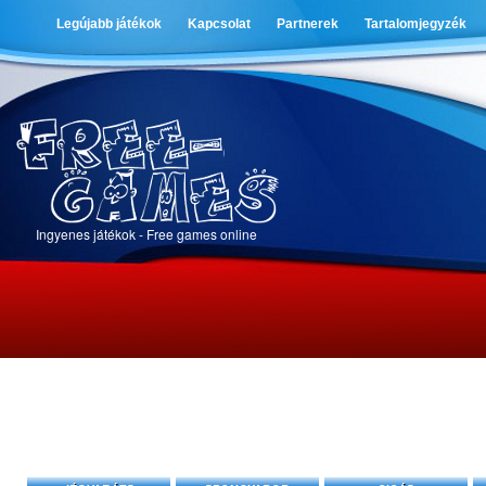
Legújabb játékok
Kapcsolat
Partnerek
Tartalomjegyzék
Ingyenes játékok - Free games online