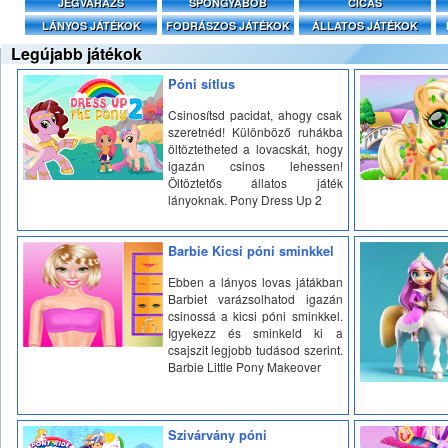
JÉGVARÁZS
SPONGYABOB
CICÁS
LÁNYOS JÁTÉKOK
FODRÁSZOS JÁTÉKOK
ÁLLATOS JÁTÉKOK
Legújabb játékok
Póni sítlus
Csinosítsd pacidat, ahogy csak
szeretnéd! Különböző ruhákba
öltöztetheted a lovacskát, hogy
igazán csinos lehessen!
Öltöztetős állatos játék
lányoknak. Pony Dress Up 2
Barbie Kicsi póni sminkkel
Ebben a lányos lovas játákban
Barbiet varázsolhatod igazán
csinossá a kicsi póni sminkkel.
Igyekezz és sminkeld ki a
csajszit legjobb tudásod szerint.
Barbie Little Pony Makeover
Szivárvány póni