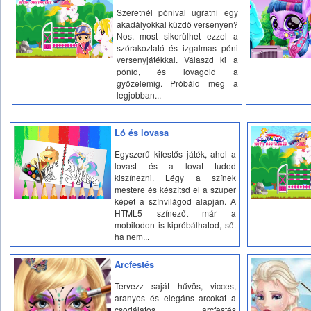
Szeretnél pónival ugratni egy
akadályokkal küzdő versenyen?
Nos, most sikerülhet ezzel a
szórakoztató és izgalmas póni
versenyjátékkal. Válaszd ki a
pónid, és lovagold a
győzelemig. Próbáld meg a
legjobban...
Ló és lovasa
Egyszerű kifestős játék, ahol a
lovast és a lovat tudod
kiszínezni. Légy a színek
mestere és készítsd el a szuper
képet a színvilágod alapján. A
HTML5 színezőt már a
mobilodon is kipróbálhatod, sőt
ha nem...
Arcfestés
Tervezz saját hűvös, vicces,
aranyos és elegáns arcokat a
csodálatos arcfestés