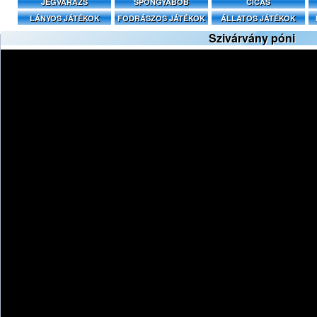
JÉGVARÁZS
SPONGYABOB
CICÁS
LÁNYOS JÁTÉKOK
FODRÁSZOS JÁTÉKOK
ÁLLATOS JÁTÉKOK
Szivárvány póni