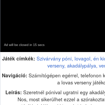
Játék címkék:
Szivárvány póni,
lovagol,
én ki
verseny,
akadálypálya,
ve
Navigáció:
Számítógépen egérrel, telefonon k
a lovas verseny játék
Leírás:
Szeretnél pónival ugratni egy akadá
Nos, most sikerülhet ezzel a szórakozta