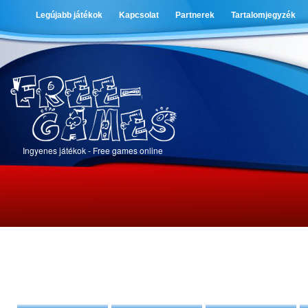
Legújabb játékok
Kapcsolat
Partnerek
Tartalomjegyzék
Ingyenes játékok - Free games online