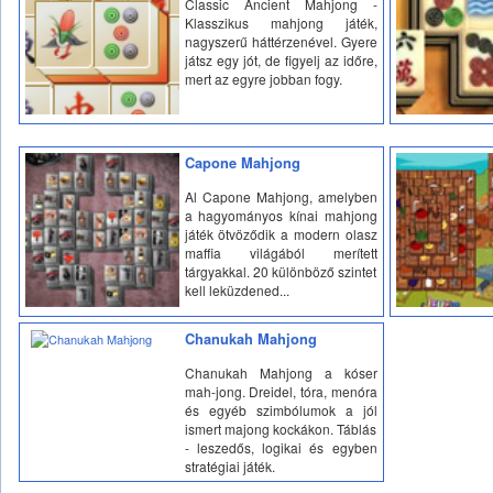
Classic Ancient Mahjong -
Klasszikus mahjong játék,
nagyszerű háttérzenével. Gyere
játsz egy jót, de figyelj az időre,
mert az egyre jobban fogy.
Capone Mahjong
Al Capone Mahjong, amelyben
a hagyományos kínai mahjong
játék ötvöződik a modern olasz
maffia világából merített
tárgyakkal. 20 különböző szintet
kell leküzdened...
Chanukah Mahjong
Chanukah Mahjong a kóser
mah-jong. Dreidel, tóra, menóra
és egyéb szimbólumok a jól
ismert majong kockákon. Táblás
- leszedős, logikai és egyben
stratégiai játék.