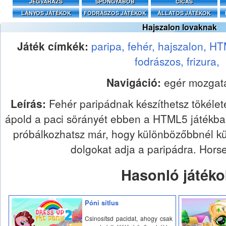
JÉGVARÁZS
SPONGYABOB
CICÁS
LÁNYOS JÁTÉKOK
FODRÁSZOS JÁTÉKOK
ÁLLATOS JÁTÉKOK
Hajszalon lovaknak
Játék címkék:
paripa,
fehér,
hajszalon,
HT
fodrászos,
frizura,
Navigáció:
egér mozgat
Leírás:
Fehér paripádnak készíthetsz tökélete
ápold a paci sörányét ebben a HTML5 játékban
próbálkozhatsz már, hogy különbözőbbnél k
dolgokat adja a paripádra. Horse
Hasonló játéko
Póni sítlus
Csinosítsd pacidat, ahogy csak