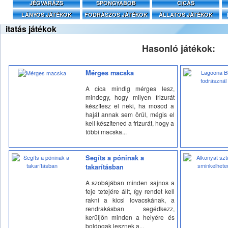
JÉGVARÁZS
SPONGYABOB
CICÁS
LÁNYOS JÁTÉKOK
FODRÁSZOS JÁTÉKOK
ÁLLATOS JÁTÉKOK
itatás játékok
Hasonló játékok:
Mérges macska
A cica mindig mérges lesz,
mindegy, hogy milyen frizurát
készítesz el neki, ha mosod a
haját annak sem örül, mégis el
kell készítened a frizurát, hogy a
többi macska...
Segíts a póninak a
takarításban
A szobájában minden sajnos a
feje tetejére állt, így rendet kell
rakni a kicsi lovacskának, a
rendrakásban segédkezz,
kerüljön minden a helyére és
boldogak lesznek a...