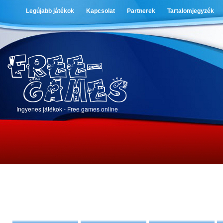
Legújabb játékok
Kapcsolat
Partnerek
Tartalomjegyzék
Ingyenes játékok - Free games online