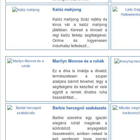
Kalóz mahjong
Kalóz mahjong Száz rejtély és
kincs vár a kalóz mahjong
játékban. Keresd a kincset a
régi kalóz térkép segítségével.
Online és ingyenesen
indulhatsz felfedező...
Marilyn Monroe és a ruhák
Ez a díva is imádja a divatot,
természetesen a szuper
alakjára bármit felvehet, légy a
segítségére és készítsd el vele
együtt a remek divatos ruha
összeállítást....
Barbie hercegnő szabászata
Barbie szeretne egy igazán
elegáns ruhát magának a
különböző anyagokból
összekreálni, amiben neked is
kell segítened, hogy igazán