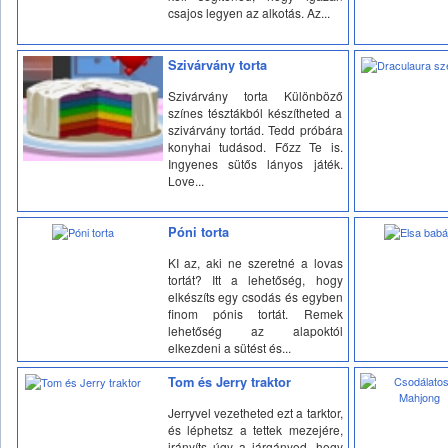
csajos legyen az alkotás. Az...
Szivárvány torta
Szivárvány torta Különböző
színes tésztákból készítheted a
szivárvány tortád. Tedd próbára
konyhai tudásod. Főzz Te is.
Ingyenes sütős lányos játék.
Love...
Póni torta
KI az, aki ne szeretné a lovas
tortát? Itt a lehetőség, hogy
elkészíts egy csodás és egyben
finom pónis tortát. Remek
lehetőség az alapoktól
elkezdeni a sütést és...
Tom és Jerry traktor
Jerryvel vezetheted ezt a tarktor,
és léphetsz a tettek mezejére,
irányíts úgy a járgányod, hogy