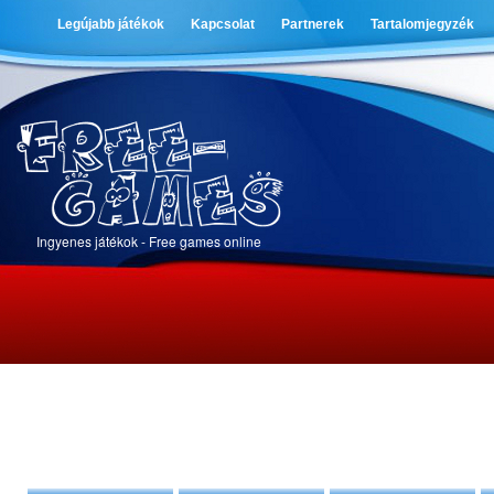
Legújabb játékok
Kapcsolat
Partnerek
Tartalomjegyzék
Ingyenes játékok - Free games online