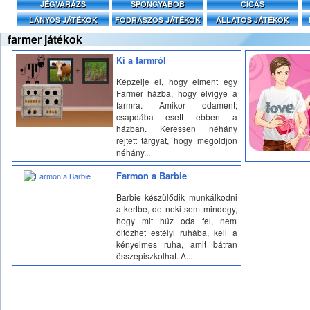
JÉGVARÁZS
SPONGYABOB
CICÁS
LÁNYOS JÁTÉKOK
FODRÁSZOS JÁTÉKOK
ÁLLATOS JÁTÉKOK
farmer játékok
Ki a farmról
Képzelje el, hogy elment egy
Farmer házba, hogy elvigye a
farmra. Amikor odament;
csapdába esett ebben a
házban. Keressen néhány
rejtett tárgyat, hogy megoldjon
néhány...
Farmon a Barbie
Barbie készülődik munkálkodni
a kertbe, de neki sem mindegy,
hogy mit húz oda fel, nem
öltözhet estélyi ruhába, kell a
kényelmes ruha, amit bátran
összepiszkolhat. A...