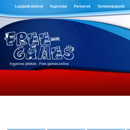
Legújabb játékok
Kapcsolat
Partnerek
Tartalomjegyzék
Ingyenes játékok - Free games online