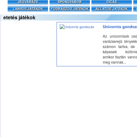
JÉGVARÁZS
SPONGYABOB
CICÁS
LÁNYOS JÁTÉKOK
FODRÁSZOS JÁTÉKOK
ÁLLATOS JÁTÉKOK
etetés játékok
Unicornis gondoz
Az unicornisok cs
varázserejű lények
számon tartva, de
képesek különleg
amikor tisztán vanna
meg vannak...