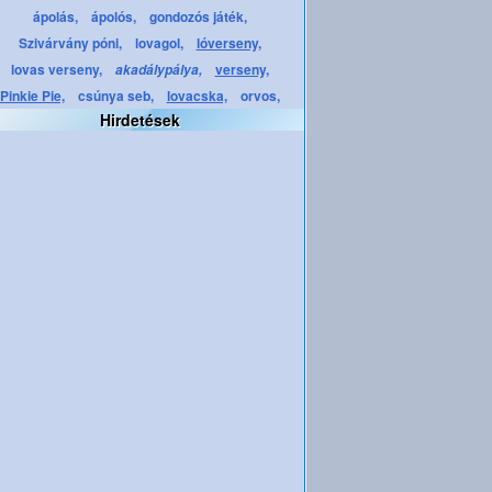
ápolás,
ápolós,
gondozós játék,
Szivárvány póni,
lovagol,
lóverseny,
lovas verseny,
verseny,
akadálypálya,
Pinkie Pie,
csúnya seb,
lovacska,
orvos,
Hirdetések