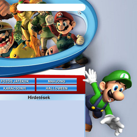
FŐZŐS JÁTÉKOK
MAHJONG
KARÁCSONYI
HALLOWEEN
Hirdetések