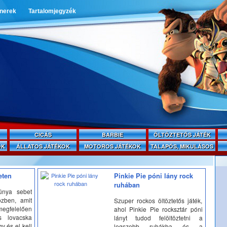
tnerek
Tartalomjegyzék
CICÁS
BARBIE
ÖLTÖZTETŐS JÁTÉK
OK
ÁLLATOS JÁTÉKOK
MOTOROS JÁTÉKOK
TALAPÓS, MIKULÁSOS
eten
Pinkie Pie póni lány rock
ruhában
únya sebet
özben, amit
Szuper rockos öltöztetős játék,
 megfelelően
ahol Pinkie Pie rocksztár póni
is lovacska
lányt tudod felöltöztetni a
y és el kell
legszebb ruhákba és a