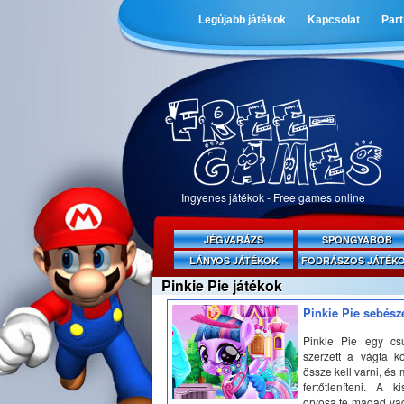
Legújabb játékok
Kapcsolat
Par
Ingyenes játékok - Free games online
JÉGVARÁZS
SPONGYABOB
LÁNYOS JÁTÉKOK
FODRÁSZOS JÁTÉK
Pinkie Pie játékok
Pinkie Pie sebész
Pinkie Pie egy cs
szerzett a vágta k
össze kell varni, és
fertőtleníteni. A k
orvosa te magad vag