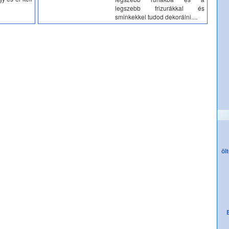
legszebb frizurákkal és
sminkekkel tudod dekorálni....
öl