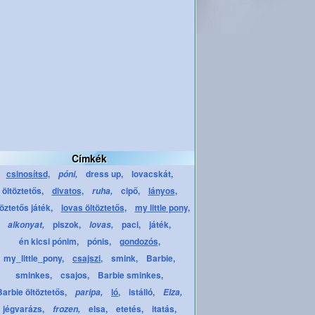
Címkék
csinosítsd,
dress up,
lovacskát,
póni,
öltöztetős,
divatos,
cipő,
lányos,
ruha,
töztetős játék,
lovas öltöztetős,
my little pony,
piszok,
paci,
játék,
alkonyat,
lovas,
én kicsi pónim,
pónis,
gondozós,
my_little_pony,
csajszi,
smink,
Barbie,
sminkes,
csajos,
Barbie sminkes,
Barbie öltöztetős,
ló,
istálló,
paripa,
Elza,
jégvarázs,
elsa,
etetés,
itatás,
frozen,